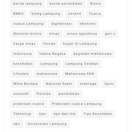
berita lampung
berita pendidikan
Bisnis
BMKG
bmkg Lampung
cerpen
Cuaca
cuaca Lampung
digitalisasi
ekonomi
Ekonomi bisnis
emas
erson agustinus
gen z
harga emas
Honda
hujan di Lampung
Indonesia
Istana Negara
kegiatan mahasiswa
kesehatan
Lampung
Lampung Selatan
Lifestyle
mahasiswa
Mahasiswa KKN
Mitra Bentala
National Exam
olahraga
Opini
otomotif
Pelindo
pendidikan
prakiraan cuaca
Prakiraan cuaca Lampung
Teknologi
tips
tips dan trik
Tips Kesehatan
ubs
Universitas Lampung