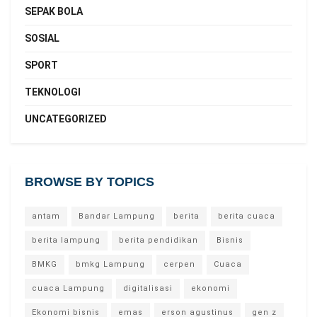
SEPAK BOLA
SOSIAL
SPORT
TEKNOLOGI
UNCATEGORIZED
BROWSE BY TOPICS
antam
Bandar Lampung
berita
berita cuaca
berita lampung
berita pendidikan
Bisnis
BMKG
bmkg Lampung
cerpen
Cuaca
cuaca Lampung
digitalisasi
ekonomi
Ekonomi bisnis
emas
erson agustinus
gen z