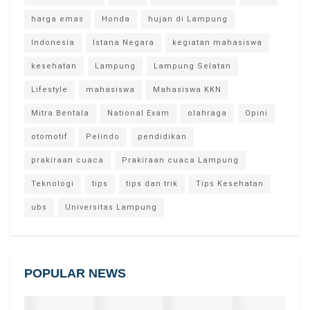
harga emas
Honda
hujan di Lampung
Indonesia
Istana Negara
kegiatan mahasiswa
kesehatan
Lampung
Lampung Selatan
Lifestyle
mahasiswa
Mahasiswa KKN
Mitra Bentala
National Exam
olahraga
Opini
otomotif
Pelindo
pendidikan
prakiraan cuaca
Prakiraan cuaca Lampung
Teknologi
tips
tips dan trik
Tips Kesehatan
ubs
Universitas Lampung
POPULAR NEWS