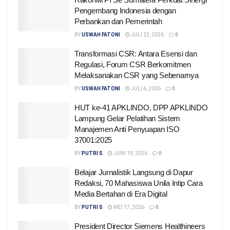
Pengembang Indonesia dengan
Perbankan dan Pemerintah
BY
USWAH FATONI
JULI 22, 2026
0
Transformasi CSR: Antara Esensi dan
Regulasi, Forum CSR Berkomitmen
Melaksanakan CSR yang Sebenarnya
BY
USWAH FATONI
JULI 6, 2026
0
HUT ke-41 APKLINDO, DPP APKLINDO
Lampung Gelar Pelatihan Sistem
Manajemen Anti Penyuapan ISO
37001:2025
BY
PUTRI S
JUNI 19, 2026
0
Belajar Jurnalistik Langsung di Dapur
Redaksi, 70 Mahasiswa Unila Intip Cara
Media Bertahan di Era Digital
BY
PUTRI S
MEI 17, 2026
0
President Director Siemens Healthineers