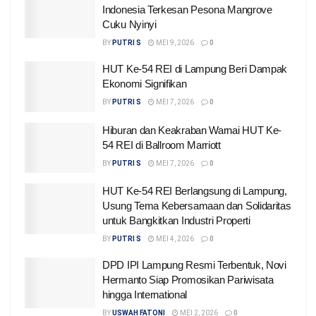
Indonesia Terkesan Pesona Mangrove
Cuku Nyinyi
BY
PUTRI S
MEI 9, 2026
0
HUT Ke-54 REI di Lampung Beri Dampak
Ekonomi Signifikan
BY
PUTRI S
MEI 7, 2026
0
Hiburan dan Keakraban Warnai HUT Ke-
54 REI di Ballroom Marriott
BY
PUTRI S
MEI 7, 2026
0
HUT Ke-54 REI Berlangsung di Lampung,
Usung Tema Kebersamaan dan Solidaritas
untuk Bangkitkan Industri Properti
BY
PUTRI S
MEI 4, 2026
0
DPD IPI Lampung Resmi Terbentuk, Novi
Hermanto Siap Promosikan Pariwisata
hingga International
BY
USWAH FATONI
MEI 2, 2026
0