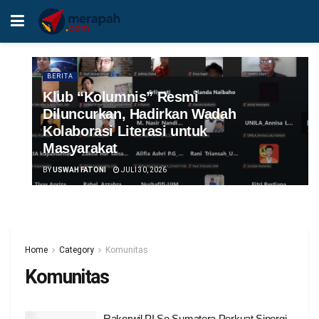
BERITA
Klub “Kolumnis” Resmi
Diluncurkan, Hadirkan Wadah
Kolaborasi Literasi untuk
Masyarakat
BY
USWAH FATONI
JULI 30, 2026
Home
Category
Komunitas
Komunitas
Rakorwil PI Se Sumatera Perkuat Sinergi