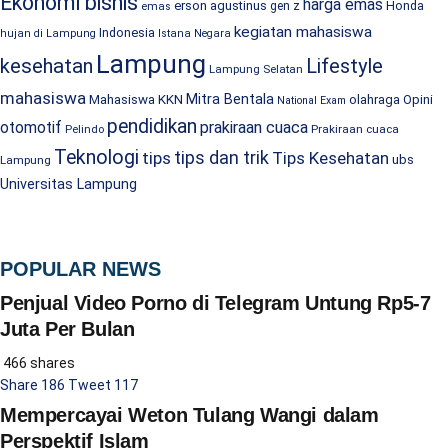
Ekonomi bisnis
harga emas
erson agustinus
Honda
gen z
emas
kegiatan mahasiswa
Indonesia
hujan di Lampung
Istana Negara
Lampung
kesehatan
Lifestyle
Lampung Selatan
mahasiswa
Mitra Bentala
Mahasiswa KKN
olahraga
Opini
National Exam
pendidikan
prakiraan cuaca
otomotif
Prakiraan cuaca
Pelindo
Teknologi
tips dan trik
tips
Tips Kesehatan
ubs
Lampung
Universitas Lampung
POPULAR NEWS
Penjual Video Porno di Telegram Untung Rp5-7
Juta Per Bulan
466 shares
Share
186
Tweet
117
Mempercayai Weton Tulang Wangi dalam
Perspektif Islam