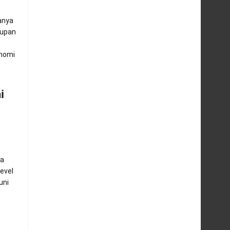
anya
dupan
onomi
i
ga
evel
uni