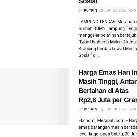
Sosial
BY
PUTRI S
JUNI 24, 2026
0
LAMPUNG TENGAH, Merapah
Rumah BUMN Lampung Teng
menggelar pelatihan bertajuk
“Bikin Usahamu Makin Dikenal
Branding Cerdas Lewat Media
Sosial” di ...
Harga Emas Hari In
Masih Tinggi, Anta
Bertahan di Atas
Rp2,8 Juta per Gr
BY
PUTRI S
JUNI 20, 2026
0
Ekonomi, Merapah.com – Har
emas batangan masih berada
level tinggi pada Sabtu, 20 Jun