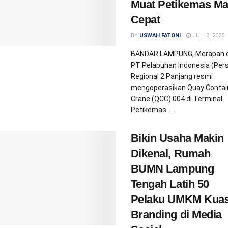
Muat Petikemas Ma
Cepat
BY
USWAH FATONI
JULI 3, 2026
BANDAR LAMPUNG, Merapah
PT Pelabuhan Indonesia (Per
Regional 2 Panjang resmi
mengoperasikan Quay Contai
Crane (QCC) 004 di Terminal
Petikemas ...
Bikin Usaha Makin
Dikenal, Rumah
BUMN Lampung
Tengah Latih 50
Pelaku UMKM Kuas
Branding di Media