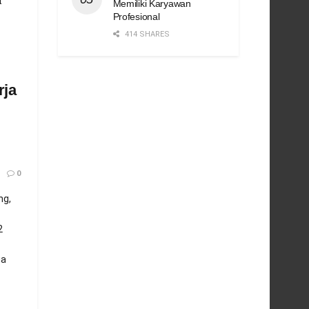
t
Memiliki Karyawan
Profesional
414 SHARES
rja
0
ng,
2
ga