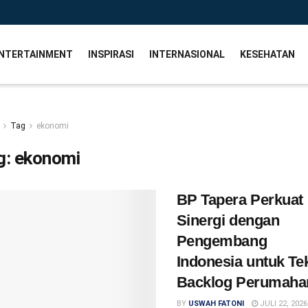
NTERTAINMENT
INSPIRASI
INTERNASIONAL
KESEHATAN
Tag
ekonomi
g:
ekonomi
BP Tapera Perkuat
Sinergi dengan
Pengembang
Indonesia untuk Te
Backlog Perumah
BY
USWAH FATONI
JULI 22, 2026