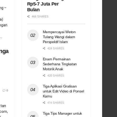
Rp5-7 Juta Per
ng –
Bulan
466 SHARES
a)
ngan
Mempercayai Weton
..
Tulang Wangi dalam
Perspektif Islam
424 SHARES
nga
Enam Permainan
Sederhana Tingkatan
Motorik Anak
420 SHARES
Tiga Aplikasi Gratisan
0
untuk Edit Video di Ponsel
Kamu
416 SHARES
utan
.com,
Tiga Tips Manager untuk