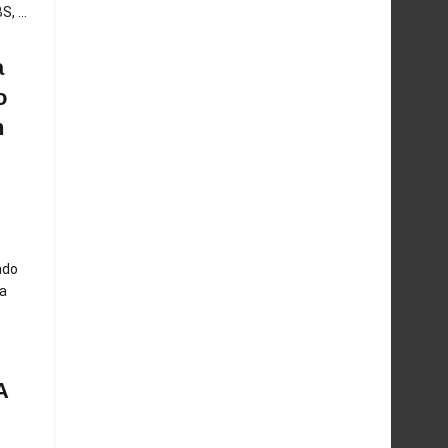
, ...
a
o
n
ndo
a
A