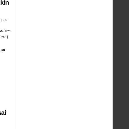
kin
0
.com–
sero)
ner
ai