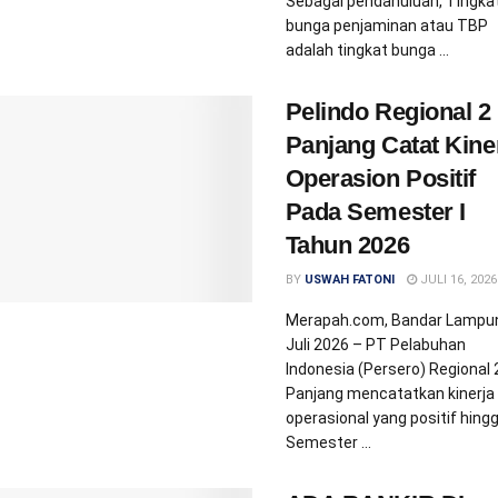
Sebagai pendahuluan, Tingka
bunga penjaminan atau TBP
adalah tingkat bunga ...
Pelindo Regional 2
Panjang Catat Kine
Operasion Positif
Pada Semester I
Tahun 2026
BY
USWAH FATONI
JULI 16, 2026
Merapah.com, Bandar Lampu
Juli 2026 – PT Pelabuhan
Indonesia (Persero) Regional 
Panjang mencatatkan kinerja
operasional yang positif hing
Semester ...