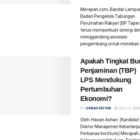
Merapah.com, Bandar Lampu
Badan Pengelola Tabungan
Perumahan Rakyat (BP Taper
terus memperkuat sinergi de
menggandeng asosiasi
pengembang untuk menekan .
Apakah Tingkat Bu
Penjaminan (TBP)
LPS Mendukung
Pertumbuhan
Ekonomi?
BY
USWAH FATONI
JULI 16, 2026
Oleh: Hasan Ashari (Kandidat
Doktor Manajemen Keberlanj
Perbanas Institute) Merapah