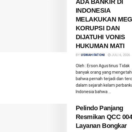
ADA BANKIR DI
INDONESIA
MELAKUKAN ME
KORUPSI DAN
DIJATUHI VONIS
HUKUMAN MATI
BY
USWAH FATONI
JULI 6, 2026
Oleh : Erson Agustinus Tidak
banyak orang yang mengetah
bahwa pernah terjadi dan ter
dalam sejarah kelam perbank
Indonesia bahwa ...
Pelindo Panjang
Resmikan QCC 004
Layanan Bongkar