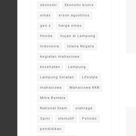
ekonomi
Ekonomi bisnis
emas
erson agustinus
gen z
harga emas
Honda
hujan di Lampung
Indonesia
Istana Negara
kegiatan mahasiswa
kesehatan
Lampung
Lampung Selatan
Lifestyle
mahasiswa
Mahasiswa KKN
Mitra Bentala
National Exam
olahraga
Opini
otomotif
Pelindo
pendidikan