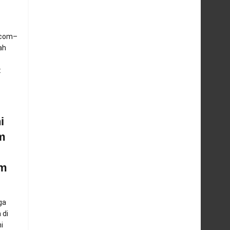
.com–
ah
:
i
m
am
ga
 di
i