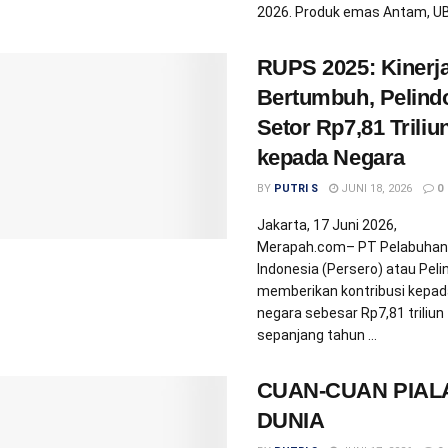
2026. Produk emas Antam, UBS
RUPS 2025: Kinerj
Bertumbuh, Pelind
Setor Rp7,81 Triliu
kepada Negara
BY
PUTRI S
JUNI 18, 2026
0
Jakarta, 17 Juni 2026,
Merapah.com– PT Pelabuhan
Indonesia (Persero) atau Peli
memberikan kontribusi kepad
negara sebesar Rp7,81 triliun
sepanjang tahun ...
CUAN-CUAN PIAL
DUNIA