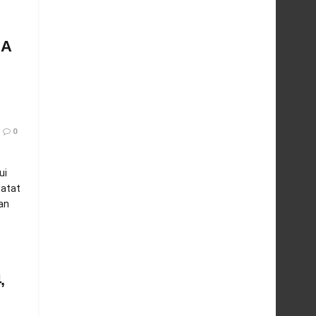
GA
0
ui
catat
an
,