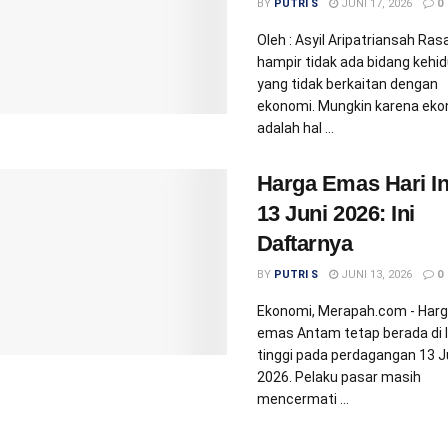
BY
PUTRI S
JUNI 17, 2026
0
Oleh : Asyil Aripatriansah Ras
hampir tidak ada bidang kehi
yang tidak berkaitan dengan
ekonomi. Mungkin karena ek
adalah hal ...
Harga Emas Hari In
13 Juni 2026: Ini
Daftarnya
BY
PUTRI S
JUNI 13, 2026
0
Ekonomi, Merapah.com - Har
emas Antam tetap berada di l
tinggi pada perdagangan 13 J
2026. Pelaku pasar masih
mencermati ...