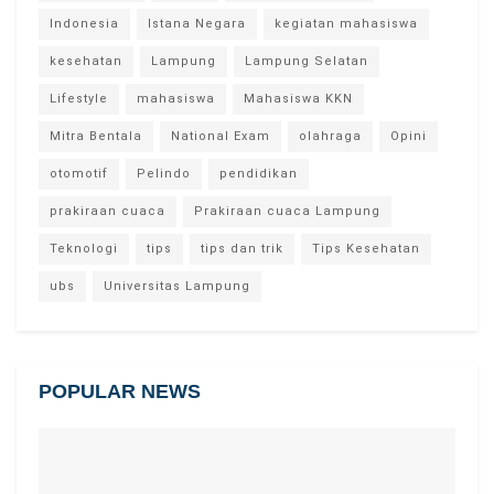
Indonesia
Istana Negara
kegiatan mahasiswa
kesehatan
Lampung
Lampung Selatan
Lifestyle
mahasiswa
Mahasiswa KKN
Mitra Bentala
National Exam
olahraga
Opini
otomotif
Pelindo
pendidikan
prakiraan cuaca
Prakiraan cuaca Lampung
Teknologi
tips
tips dan trik
Tips Kesehatan
ubs
Universitas Lampung
POPULAR NEWS