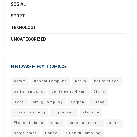
SOSIAL
SPORT
TEKNOLOGI
UNCATEGORIZED
BROWSE BY TOPICS
antam
Bandar Lampung
berita
berita cuaca
berita lampung
berita pendidikan
Bisnis
BMKG
bmkg Lampung
cerpen
Cuaca
cuaca Lampung
digitalisasi
ekonomi
Ekonomi bisnis
emas
erson agustinus
gen z
harga emas
Honda
hujan di Lampung