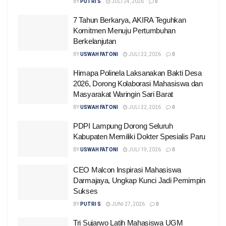
BY
PUTRI S
JULI 24, 2026
0
7 Tahun Berkarya, AKIRA Teguhkan
Komitmen Menuju Pertumbuhan
Berkelanjutan
BY
USWAH FATONI
JULI 22, 2026
0
Himapa Polinela Laksanakan Bakti Desa
2026, Dorong Kolaborasi Mahasiswa dan
Masyarakat Waringin Sari Barat
BY
USWAH FATONI
JULI 22, 2026
0
PDPI Lampung Dorong Seluruh
Kabupaten Memiliki Dokter Spesialis Paru
BY
USWAH FATONI
JULI 19, 2026
0
CEO Malcon Inspirasi Mahasiswa
Darmajaya, Ungkap Kunci Jadi Pemimpin
Sukses
BY
PUTRI S
JUNI 27, 2026
0
Tri Sujarwo Latih Mahasiswa UGM