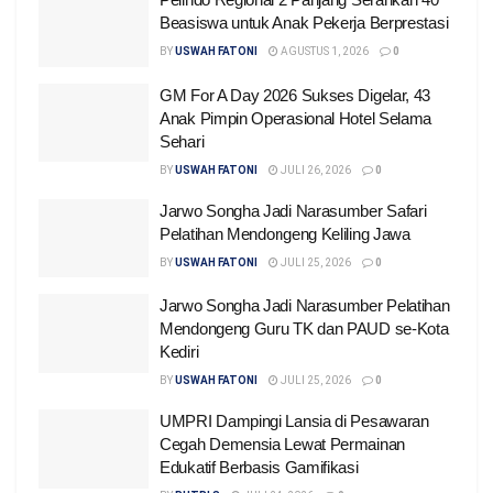
Beasiswa untuk Anak Pekerja Berprestasi
BY
USWAH FATONI
AGUSTUS 1, 2026
0
GM For A Day 2026 Sukses Digelar, 43
Anak Pimpin Operasional Hotel Selama
Sehari
BY
USWAH FATONI
JULI 26, 2026
0
Jarwo Songha Jadi Narasumber Safari
Pelatihan Mendongeng Keliling Jawa
BY
USWAH FATONI
JULI 25, 2026
0
Jarwo Songha Jadi Narasumber Pelatihan
Mendongeng Guru TK dan PAUD se-Kota
Kediri
BY
USWAH FATONI
JULI 25, 2026
0
UMPRI Dampingi Lansia di Pesawaran
Cegah Demensia Lewat Permainan
Edukatif Berbasis Gamifikasi