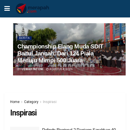
BERITA
Championship Elang Muda SDIT
Baitul Jannah, Dari 124 Piala
Menuju Mimpi 500 Juara
BY
USWAH FATONI
AGUSTUS 4, 2026
Home
Category
Inspirasi
Inspirasi
Pelindo Regional 2 Panjang Serahkan 40