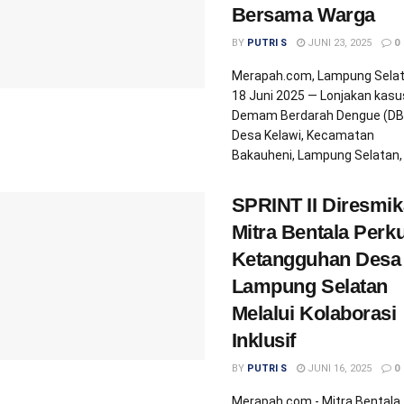
Bersama Warga
BY
PUTRI S
JUNI 23, 2025
0
Merapah.com, Lampung Selat
18 Juni 2025 — Lonjakan kasu
Demam Berdarah Dengue (DBD
Desa Kelawi, Kecamatan
Bakauheni, Lampung Selatan, .
SPRINT II Diresmik
Mitra Bentala Perk
Ketangguhan Desa
Lampung Selatan
Melalui Kolaborasi
Inklusif
BY
PUTRI S
JUNI 16, 2025
0
Merapah.com - Mitra Bentala