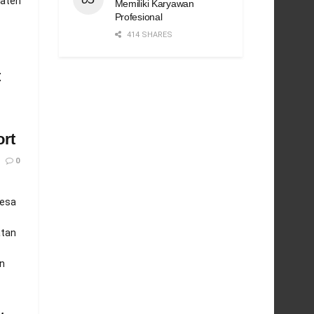
paten
Memiliki Karyawan
Profesional
414 SHARES
t
ort
0
Desa
tan
n