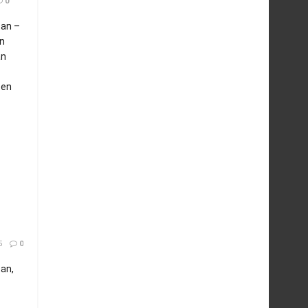
0
an –
n
an
ten
5
0
an,