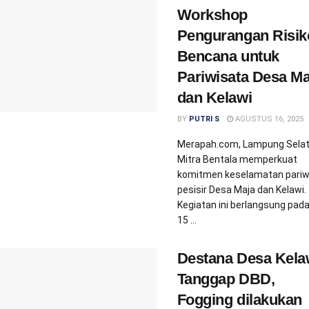
Workshop
Pengurangan Risik
Bencana untuk
Pariwisata Desa Ma
dan Kelawi
BY
PUTRI S
AGUSTUS 16, 2025
Merapah.com, Lampung Selat
Mitra Bentala memperkuat
komitmen keselamatan pariw
pesisir Desa Maja dan Kelawi.
Kegiatan ini berlangsung pad
15 ...
Destana Desa Kela
Tanggap DBD,
Fogging dilakukan