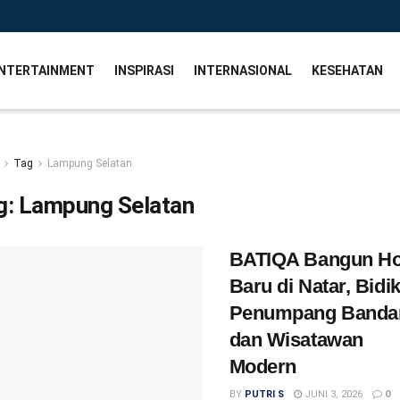
NTERTAINMENT
INSPIRASI
INTERNASIONAL
KESEHATAN
Tag
Lampung Selatan
g:
Lampung Selatan
BATIQA Bangun Ho
Baru di Natar, Bidi
Penumpang Banda
dan Wisatawan
Modern
BY
PUTRI S
JUNI 3, 2026
0