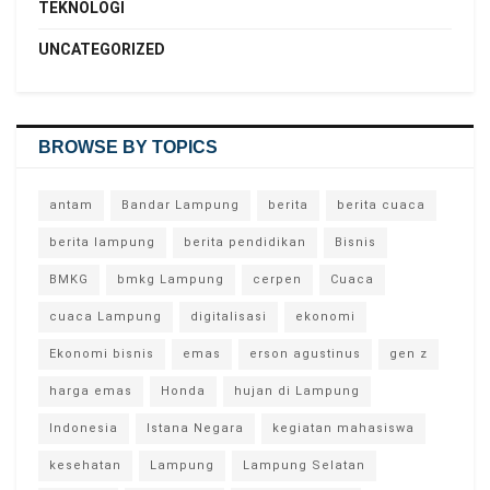
TEKNOLOGI
UNCATEGORIZED
BROWSE BY TOPICS
antam
Bandar Lampung
berita
berita cuaca
berita lampung
berita pendidikan
Bisnis
BMKG
bmkg Lampung
cerpen
Cuaca
cuaca Lampung
digitalisasi
ekonomi
Ekonomi bisnis
emas
erson agustinus
gen z
harga emas
Honda
hujan di Lampung
Indonesia
Istana Negara
kegiatan mahasiswa
kesehatan
Lampung
Lampung Selatan