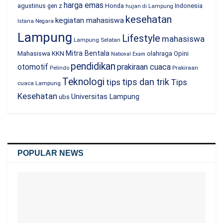
harga emas
agustinus
Honda
Indonesia
gen z
hujan di Lampung
kesehatan
kegiatan mahasiswa
Istana Negara
Lampung
Lifestyle
mahasiswa
Lampung Selatan
Mitra Bentala
Mahasiswa KKN
olahraga
Opini
National Exam
pendidikan
prakiraan cuaca
otomotif
Prakiraan
Pelindo
Teknologi
tips dan trik
tips
Tips
cuaca Lampung
Kesehatan
Universitas Lampung
ubs
POPULAR NEWS