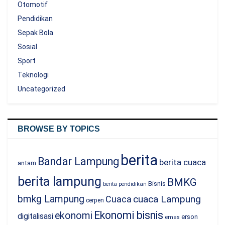
Otomotif
Pendidikan
Sepak Bola
Sosial
Sport
Teknologi
Uncategorized
BROWSE BY TOPICS
berita
Bandar Lampung
berita cuaca
antam
berita lampung
BMKG
Bisnis
berita pendidikan
bmkg Lampung
cuaca Lampung
Cuaca
cerpen
Ekonomi bisnis
ekonomi
digitalisasi
erson
emas