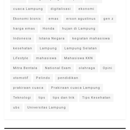
cuaca Lampung
digitalisasi
ekonomi
Ekonomi bisnis
emas
erson agustinus
gen z
harga emas
Honda
hujan di Lampung
Indonesia
Istana Negara
kegiatan mahasiswa
kesehatan
Lampung
Lampung Selatan
Lifestyle
mahasiswa
Mahasiswa KKN
Mitra Bentala
National Exam
olahraga
Opini
otomotif
Pelindo
pendidikan
prakiraan cuaca
Prakiraan cuaca Lampung
Teknologi
tips
tips dan trik
Tips Kesehatan
ubs
Universitas Lampung