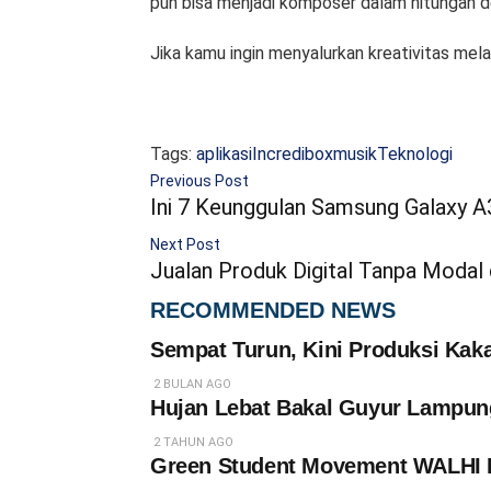
pun bisa menjadi komposer dalam hitungan de
Jika kamu ingin menyalurkan kreativitas mela
Tags:
aplikasi
Incredibox
musik
Teknologi
Previous Post
Ini 7 Keunggulan Samsung Galaxy 
Next Post
Jualan Produk Digital Tanpa Modal 
RECOMMENDED NEWS
Sempat Turun, Kini Produksi Kak
2 BULAN AGO
Hujan Lebat Bakal Guyur Lampun
2 TAHUN AGO
Green Student Movement WALHI L