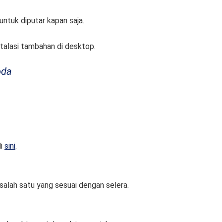
tuk diputar kapan saja.
stalasi tambahan di desktop.
oda
di
sini
.
alah satu yang sesuai dengan selera.