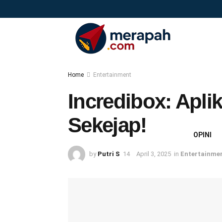
Home
Entertainment
Incredibox: Apli
Sekejap!
OPINI
by
Putri S
April 3, 2025
in
Entertainme