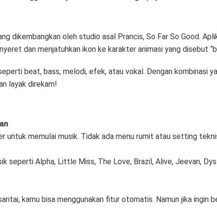
 yang dikembangkan oleh studio asal Prancis, So Far So Good. Ap
eret dan menjatuhkan ikon ke karakter animasi yang disebut “b
seperti beat, bass, melodi, efek, atau vokal. Dengan kombinasi 
an layak direkam!
kan
er untuk memulai musik. Tidak ada menu rumit atau setting tekni
k seperti Alpha, Little Miss, The Love, Brazil, Alive, Jeevan, 
ntai, kamu bisa menggunakan fitur otomatis. Namun jika ingin ber