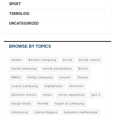
SPORT
TEKNOLOGI
UNCATEGORIZED
BROWSE BY TOPICS
antam
Bandar Lampung
berita
berita cuaca
berita lampung
berita pendidikan
Bisnis
BMKG
bmkg Lampung
cerpen
Cuaca
cuaca Lampung
digitalisasi
ekonomi
Ekonomi bisnis
emas
erson agustinus
gen z
harga emas
Honda
hujan di Lampung
Indonesia
Istana Negara
kegiatan mahasiswa