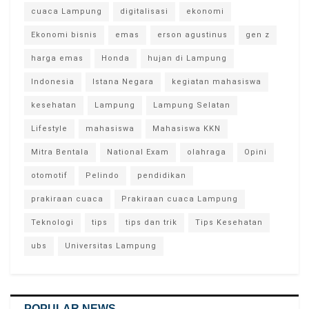
cuaca Lampung
digitalisasi
ekonomi
Ekonomi bisnis
emas
erson agustinus
gen z
harga emas
Honda
hujan di Lampung
Indonesia
Istana Negara
kegiatan mahasiswa
kesehatan
Lampung
Lampung Selatan
Lifestyle
mahasiswa
Mahasiswa KKN
Mitra Bentala
National Exam
olahraga
Opini
otomotif
Pelindo
pendidikan
prakiraan cuaca
Prakiraan cuaca Lampung
Teknologi
tips
tips dan trik
Tips Kesehatan
ubs
Universitas Lampung
POPULAR NEWS