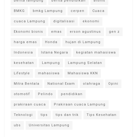
berita lampung
berita pendidikan
Bisnis
BMKG
bmkg Lampung
cerpen
Cuaca
cuaca Lampung
digitalisasi
ekonomi
Ekonomi bisnis
emas
erson agustinus
gen z
harga emas
Honda
hujan di Lampung
Indonesia
Istana Negara
kegiatan mahasiswa
kesehatan
Lampung
Lampung Selatan
Lifestyle
mahasiswa
Mahasiswa KKN
Mitra Bentala
National Exam
olahraga
Opini
otomotif
Pelindo
pendidikan
prakiraan cuaca
Prakiraan cuaca Lampung
Teknologi
tips
tips dan trik
Tips Kesehatan
ubs
Universitas Lampung