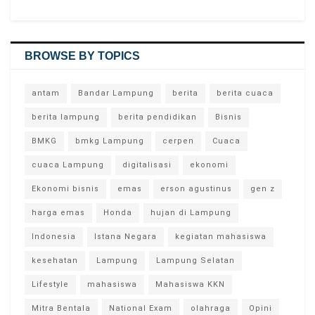
BROWSE BY TOPICS
antam
Bandar Lampung
berita
berita cuaca
berita lampung
berita pendidikan
Bisnis
BMKG
bmkg Lampung
cerpen
Cuaca
cuaca Lampung
digitalisasi
ekonomi
Ekonomi bisnis
emas
erson agustinus
gen z
harga emas
Honda
hujan di Lampung
Indonesia
Istana Negara
kegiatan mahasiswa
kesehatan
Lampung
Lampung Selatan
Lifestyle
mahasiswa
Mahasiswa KKN
Mitra Bentala
National Exam
olahraga
Opini