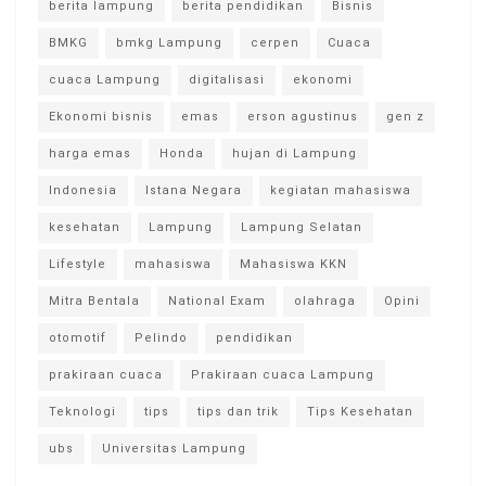
berita lampung
berita pendidikan
Bisnis
BMKG
bmkg Lampung
cerpen
Cuaca
cuaca Lampung
digitalisasi
ekonomi
Ekonomi bisnis
emas
erson agustinus
gen z
harga emas
Honda
hujan di Lampung
Indonesia
Istana Negara
kegiatan mahasiswa
kesehatan
Lampung
Lampung Selatan
Lifestyle
mahasiswa
Mahasiswa KKN
Mitra Bentala
National Exam
olahraga
Opini
otomotif
Pelindo
pendidikan
prakiraan cuaca
Prakiraan cuaca Lampung
Teknologi
tips
tips dan trik
Tips Kesehatan
ubs
Universitas Lampung