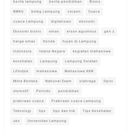
berita lampung
berita pendidikan
Bisnis
BMKG
bmkg Lampung
cerpen
Cuaca
cuaca Lampung
digitalisasi
ekonomi
Ekonomi bisnis
emas
erson agustinus
gen z
harga emas
Honda
hujan di Lampung
Indonesia
Istana Negara
kegiatan mahasiswa
kesehatan
Lampung
Lampung Selatan
Lifestyle
mahasiswa
Mahasiswa KKN
Mitra Bentala
National Exam
olahraga
Opini
otomotif
Pelindo
pendidikan
prakiraan cuaca
Prakiraan cuaca Lampung
Teknologi
tips
tips dan trik
Tips Kesehatan
ubs
Universitas Lampung