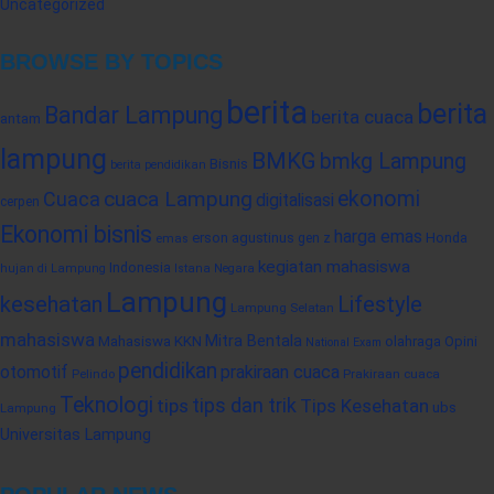
Uncategorized
BROWSE BY TOPICS
berita
berita
Bandar Lampung
berita cuaca
antam
lampung
BMKG
bmkg Lampung
Bisnis
berita pendidikan
cuaca Lampung
ekonomi
Cuaca
digitalisasi
cerpen
Ekonomi bisnis
harga emas
erson agustinus
Honda
gen z
emas
kegiatan mahasiswa
Indonesia
hujan di Lampung
Istana Negara
Lampung
kesehatan
Lifestyle
Lampung Selatan
mahasiswa
Mitra Bentala
Mahasiswa KKN
olahraga
Opini
National Exam
pendidikan
prakiraan cuaca
otomotif
Prakiraan cuaca
Pelindo
Teknologi
tips dan trik
tips
Tips Kesehatan
ubs
Lampung
Universitas Lampung