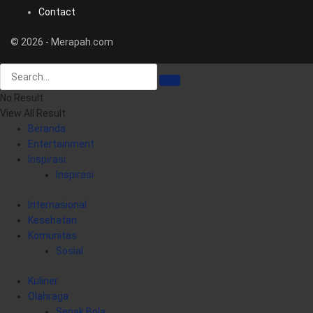
Contact
© 2026 - Merapah.com
No Result
View All Result
Beranda
Entertainment
Inspirasi
Inspirasi
Internasional
Kesehatan
Komunitas
Sosial
Kuliner
Olahraga
Sepak Bola