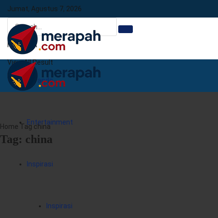
Jumat, Agustus 7, 2026
No Result
View All Result
Beranda
Entertainment
Home
Tag
china
Tag:
china
Inspirasi
Inspirasi