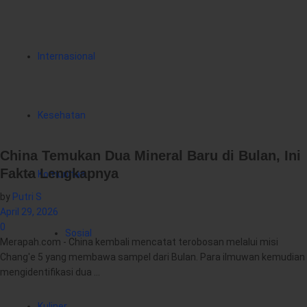
Internasional
Kesehatan
China Temukan Dua Mineral Baru di Bulan, Ini
Fakta Lengkapnya
Komunitas
by
Putri S
April 29, 2026
0
Sosial
Merapah.com - China kembali mencatat terobosan melalui misi
Chang'e 5 yang membawa sampel dari Bulan. Para ilmuwan kemudian
mengidentifikasi dua ...
Kuliner