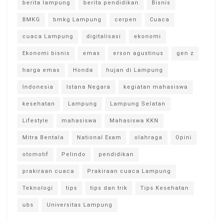
berita lampung
berita pendidikan
Bisnis
BMKG
bmkg Lampung
cerpen
Cuaca
cuaca Lampung
digitalisasi
ekonomi
Ekonomi bisnis
emas
erson agustinus
gen z
harga emas
Honda
hujan di Lampung
Indonesia
Istana Negara
kegiatan mahasiswa
kesehatan
Lampung
Lampung Selatan
Lifestyle
mahasiswa
Mahasiswa KKN
Mitra Bentala
National Exam
olahraga
Opini
otomotif
Pelindo
pendidikan
prakiraan cuaca
Prakiraan cuaca Lampung
Teknologi
tips
tips dan trik
Tips Kesehatan
ubs
Universitas Lampung