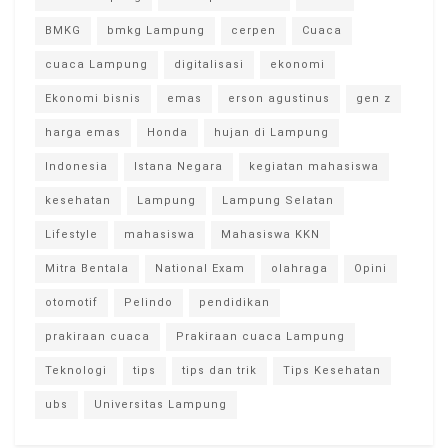
BMKG
bmkg Lampung
cerpen
Cuaca
cuaca Lampung
digitalisasi
ekonomi
Ekonomi bisnis
emas
erson agustinus
gen z
harga emas
Honda
hujan di Lampung
Indonesia
Istana Negara
kegiatan mahasiswa
kesehatan
Lampung
Lampung Selatan
Lifestyle
mahasiswa
Mahasiswa KKN
Mitra Bentala
National Exam
olahraga
Opini
otomotif
Pelindo
pendidikan
prakiraan cuaca
Prakiraan cuaca Lampung
Teknologi
tips
tips dan trik
Tips Kesehatan
ubs
Universitas Lampung