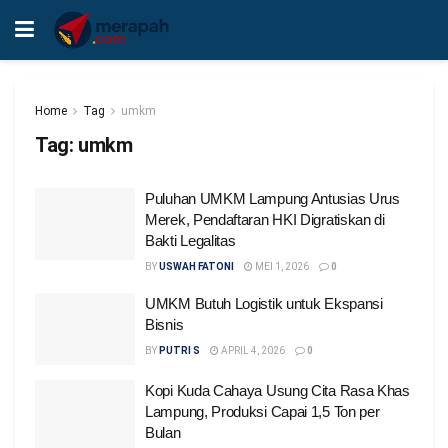
Home
Tag
umkm
Tag:
umkm
Puluhan UMKM Lampung Antusias Urus
Merek, Pendaftaran HKI Digratiskan di
Bakti Legalitas
BY
USWAH FATONI
MEI 1, 2026
0
UMKM Butuh Logistik untuk Ekspansi
Bisnis
BY
PUTRI S
APRIL 4, 2026
0
Kopi Kuda Cahaya Usung Cita Rasa Khas
Lampung, Produksi Capai 1,5 Ton per
Bulan