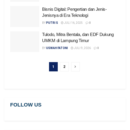
Bisnis Digital: Pengertian dan Jenis-
Jenisnya di Era Teknologi
BY
PUTRI S
JULI 16, 2025
0
Tulodo, Mitra Bentala, dan EDF Dukung
UMKM di Lampung Timur
BY
USWAH FATONI
JULI 9, 2026
0
1
2
FOLLOW US