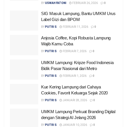
BY
USWAH FATONI
FEBRUARI 26, 2026
0
SIG Masuk Lampung, Bantu UMKM Urus
Label Gizi dan BPOM
BY
PUTRI S
FEBRUARI 11, 2026
0
Anjosia Coffee, Kopi Robusta Lampung
Wajib Kamu Coba
BY
PUTRI S
FEBRUARI 7, 2026
0
UMKM Lampung: Kripze Food Indonesia
Bidik Pasar Nasional dari Metro
BY
PUTRI S
FEBRUARI 1, 2026
0
Kue Kering Lampung dari Cahaya
Cookies, Favorit Keluarga Sejak 2020
BY
PUTRI S
JANUARI 28, 2026
0
UMKM Lampung Perkuat Branding Digital
dengan Strategi AI Jelang 2026
BY
PUTRI S
JANUARI 10, 2026
0