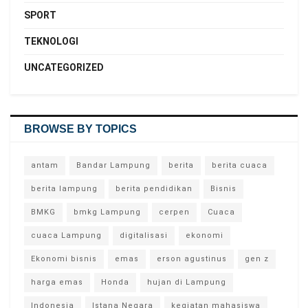
SPORT
TEKNOLOGI
UNCATEGORIZED
BROWSE BY TOPICS
antam
Bandar Lampung
berita
berita cuaca
berita lampung
berita pendidikan
Bisnis
BMKG
bmkg Lampung
cerpen
Cuaca
cuaca Lampung
digitalisasi
ekonomi
Ekonomi bisnis
emas
erson agustinus
gen z
harga emas
Honda
hujan di Lampung
Indonesia
Istana Negara
kegiatan mahasiswa