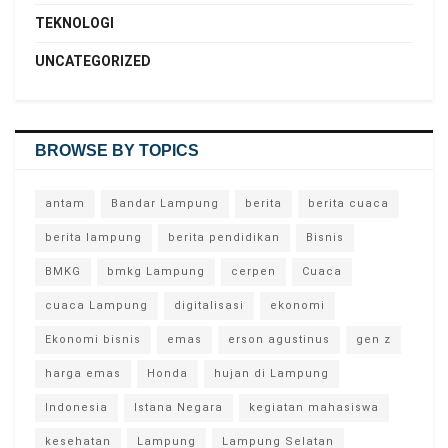
TEKNOLOGI
UNCATEGORIZED
BROWSE BY TOPICS
antam
Bandar Lampung
berita
berita cuaca
berita lampung
berita pendidikan
Bisnis
BMKG
bmkg Lampung
cerpen
Cuaca
cuaca Lampung
digitalisasi
ekonomi
Ekonomi bisnis
emas
erson agustinus
gen z
harga emas
Honda
hujan di Lampung
Indonesia
Istana Negara
kegiatan mahasiswa
kesehatan
Lampung
Lampung Selatan