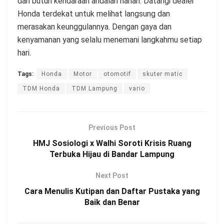
dan butuh kendaraan andalan harian. Datangi dealer
Honda terdekat untuk melihat langsung dan
merasakan keunggulannya. Dengan gaya dan
kenyamanan yang selalu menemani langkahmu setiap
hari.
Tags:
Honda
Motor
otomotif
skuter matic
TDM Honda
TDM Lampung
vario
Previous Post
HMJ Sosiologi x Walhi Soroti Krisis Ruang
Terbuka Hijau di Bandar Lampung
Next Post
Cara Menulis Kutipan dan Daftar Pustaka yang
Baik dan Benar