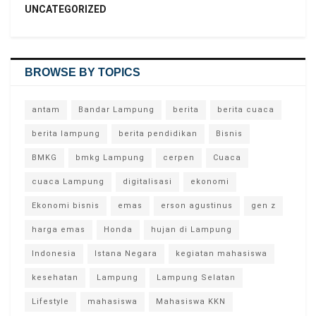
UNCATEGORIZED
BROWSE BY TOPICS
antam
Bandar Lampung
berita
berita cuaca
berita lampung
berita pendidikan
Bisnis
BMKG
bmkg Lampung
cerpen
Cuaca
cuaca Lampung
digitalisasi
ekonomi
Ekonomi bisnis
emas
erson agustinus
gen z
harga emas
Honda
hujan di Lampung
Indonesia
Istana Negara
kegiatan mahasiswa
kesehatan
Lampung
Lampung Selatan
Lifestyle
mahasiswa
Mahasiswa KKN