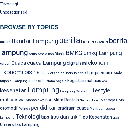
Teknologi
Uncategorized
BROWSE BY TOPICS
berita
berita
Bandar Lampung
berita cuaca
antam
lampung
BMKG
bmkg Lampung
Bisnis
berita pendidikan
cuaca Lampung
ekonomi
Cuaca
digitalisasi
cerpen
Ekonomi bisnis
harga emas
erson agustinus
Honda
gen z
emas
kegiatan mahasiswa
Indonesia
hujan di Lampung
Istana Negara
Lampung
kesehatan
Lifestyle
Lampung Selatan
mahasiswa
Mitra Bentala
Mahasiswa KKN
olahraga
Opini
National Exam
pendidikan
prakiraan cuaca
otomotif
Prakiraan cuaca
Pelindo
Teknologi
tips dan trik
tips
Tips Kesehatan
ubs
Lampung
Universitas Lampung