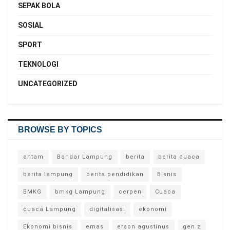
SEPAK BOLA
SOSIAL
SPORT
TEKNOLOGI
UNCATEGORIZED
BROWSE BY TOPICS
antam
Bandar Lampung
berita
berita cuaca
berita lampung
berita pendidikan
Bisnis
BMKG
bmkg Lampung
cerpen
Cuaca
cuaca Lampung
digitalisasi
ekonomi
Ekonomi bisnis
emas
erson agustinus
gen z