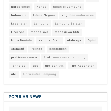
harga emas
Honda
hujan di Lampung
Indonesia
Istana Negara
kegiatan mahasiswa
kesehatan
Lampung
Lampung Selatan
Lifestyle
mahasiswa
Mahasiswa KKN
Mitra Bentala
National Exam
olahraga
Opini
otomotif
Pelindo
pendidikan
prakiraan cuaca
Prakiraan cuaca Lampung
Teknologi
tips
tips dan trik
Tips Kesehatan
ubs
Universitas Lampung
POPULAR NEWS