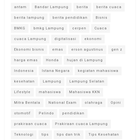
antam
Bandar Lampung
berita
berita cuaca
berita lampung
berita pendidikan
Bisnis
BMKG
bmkg Lampung
cerpen
Cuaca
cuaca Lampung
digitalisasi
ekonomi
Ekonomi bisnis
emas
erson agustinus
gen z
harga emas
Honda
hujan di Lampung
Indonesia
Istana Negara
kegiatan mahasiswa
kesehatan
Lampung
Lampung Selatan
Lifestyle
mahasiswa
Mahasiswa KKN
Mitra Bentala
National Exam
olahraga
Opini
otomotif
Pelindo
pendidikan
prakiraan cuaca
Prakiraan cuaca Lampung
Teknologi
tips
tips dan trik
Tips Kesehatan