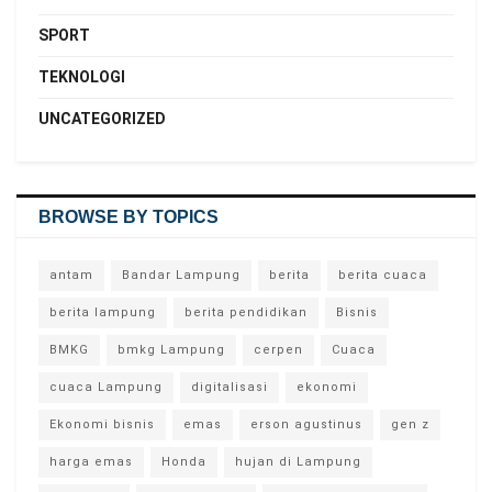
SPORT
TEKNOLOGI
UNCATEGORIZED
BROWSE BY TOPICS
antam
Bandar Lampung
berita
berita cuaca
berita lampung
berita pendidikan
Bisnis
BMKG
bmkg Lampung
cerpen
Cuaca
cuaca Lampung
digitalisasi
ekonomi
Ekonomi bisnis
emas
erson agustinus
gen z
harga emas
Honda
hujan di Lampung