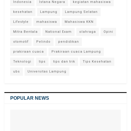
Indonesia
Istana Negara
kegiatan mahasiswa
kesehatan
Lampung
Lampung Selatan
Lifestyle
mahasiswa
Mahasiswa KKN
Mitra Bentala
National Exam
olahraga
Opini
otomotif
Pelindo
pendidikan
prakiraan cuaca
Prakiraan cuaca Lampung
Teknologi
tips
tips dan trik
Tips Kesehatan
ubs
Universitas Lampung
POPULAR NEWS