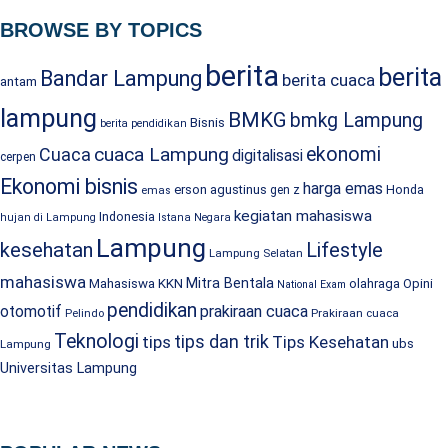
BROWSE BY TOPICS
berita
berita
Bandar Lampung
berita cuaca
antam
lampung
BMKG
bmkg Lampung
Bisnis
berita pendidikan
cuaca Lampung
ekonomi
Cuaca
digitalisasi
cerpen
Ekonomi bisnis
harga emas
erson agustinus
Honda
gen z
emas
kegiatan mahasiswa
Indonesia
hujan di Lampung
Istana Negara
Lampung
kesehatan
Lifestyle
Lampung Selatan
mahasiswa
Mitra Bentala
Mahasiswa KKN
olahraga
Opini
National Exam
pendidikan
prakiraan cuaca
otomotif
Prakiraan cuaca
Pelindo
Teknologi
tips dan trik
tips
Tips Kesehatan
ubs
Lampung
Universitas Lampung