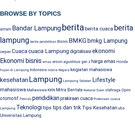
BROWSE BY TOPICS
berita
berita
Bandar Lampung
berita cuaca
antam
lampung
BMKG
bmkg Lampung
Bisnis
berita pendidikan
cuaca Lampung
ekonomi
Cuaca
digitalisasi
cerpen
Ekonomi bisnis
harga emas
erson agustinus
Honda
gen z
emas
kegiatan mahasiswa
Indonesia
hujan di Lampung
Istana Negara
Lampung
kesehatan
Lifestyle
Lampung Selatan
mahasiswa
Mitra Bentala
Mahasiswa KKN
olahraga
Opini
National Exam
pendidikan
prakiraan cuaca
otomotif
Prakiraan cuaca
Pelindo
Teknologi
tips dan trik
tips
Tips Kesehatan
ubs
Lampung
Universitas Lampung