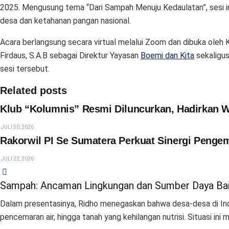
2025. Mengusung tema “Dari Sampah Menuju Kedaulatan”, sesi i
desa dan ketahanan pangan nasional.
Acara berlangsung secara virtual melalui Zoom dan dibuka ole
Firdaus, S.A.B sebagai Direktur Yayasan
Boemi dan Kita
sekaligus
sesi tersebut.
Related posts
Klub “Kolumnis” Resmi Diluncurkan, Hadirkan W
JULI 30, 2026
Rakorwil PI Se Sumatera Perkuat Sinergi Peng
JULI 22, 2026
Sampah: Ancaman Lingkungan dan Sumber Daya Ba
Dalam presentasinya, Ridho menegaskan bahwa desa-desa di In
pencemaran air, hingga tanah yang kehilangan nutrisi. Situasi in