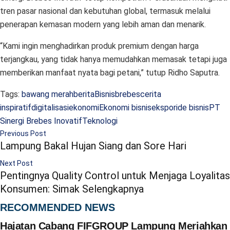
tren pasar nasional dan kebutuhan global, termasuk melalui
penerapan kemasan modern yang lebih aman dan menarik.
“Kami ingin menghadirkan produk premium dengan harga
terjangkau, yang tidak hanya memudahkan memasak tetapi juga
memberikan manfaat nyata bagi petani,” tutup Ridho Saputra.
Tags:
bawang merah
berita
Bisnis
brebes
cerita
inspiratif
digitalisasi
ekonomi
Ekonomi bisnis
ekspor
ide bisnis
PT
Sinergi Brebes Inovatif
Teknologi
Previous Post
Lampung Bakal Hujan Siang dan Sore Hari
Next Post
Pentingnya Quality Control untuk Menjaga Loyalitas
Konsumen: Simak Selengkapnya
RECOMMENDED NEWS
Hajatan Cabang FIFGROUP Lampung Meriahkan