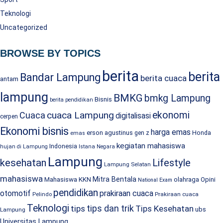
Teknologi
Uncategorized
BROWSE BY TOPICS
berita
berita
Bandar Lampung
berita cuaca
antam
lampung
BMKG
bmkg Lampung
Bisnis
berita pendidikan
cuaca Lampung
ekonomi
Cuaca
digitalisasi
cerpen
Ekonomi bisnis
harga emas
erson agustinus
Honda
gen z
emas
kegiatan mahasiswa
Indonesia
hujan di Lampung
Istana Negara
Lampung
kesehatan
Lifestyle
Lampung Selatan
mahasiswa
Mitra Bentala
Mahasiswa KKN
olahraga
Opini
National Exam
pendidikan
prakiraan cuaca
otomotif
Prakiraan cuaca
Pelindo
Teknologi
tips dan trik
tips
Tips Kesehatan
ubs
Lampung
Universitas Lampung