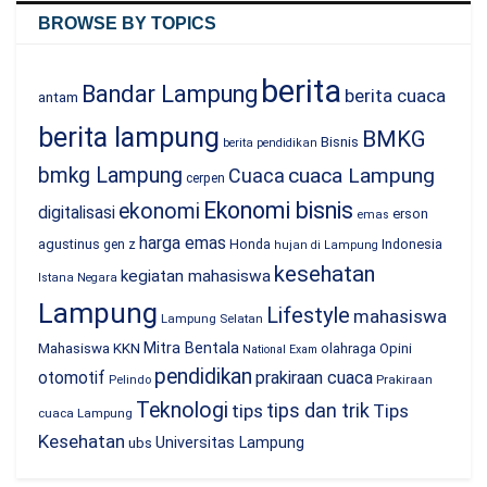
BROWSE BY TOPICS
berita
Bandar Lampung
berita cuaca
antam
berita lampung
BMKG
Bisnis
berita pendidikan
bmkg Lampung
cuaca Lampung
Cuaca
cerpen
Ekonomi bisnis
ekonomi
digitalisasi
erson
emas
harga emas
agustinus
Honda
Indonesia
gen z
hujan di Lampung
kesehatan
kegiatan mahasiswa
Istana Negara
Lampung
Lifestyle
mahasiswa
Lampung Selatan
Mitra Bentala
Mahasiswa KKN
olahraga
Opini
National Exam
pendidikan
prakiraan cuaca
otomotif
Prakiraan
Pelindo
Teknologi
tips dan trik
tips
Tips
cuaca Lampung
Kesehatan
Universitas Lampung
ubs