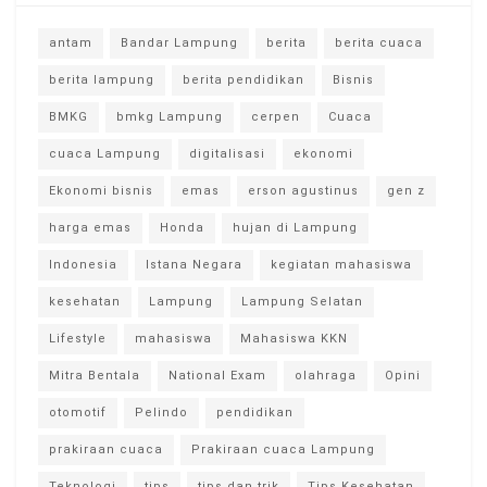
antam
Bandar Lampung
berita
berita cuaca
berita lampung
berita pendidikan
Bisnis
BMKG
bmkg Lampung
cerpen
Cuaca
cuaca Lampung
digitalisasi
ekonomi
Ekonomi bisnis
emas
erson agustinus
gen z
harga emas
Honda
hujan di Lampung
Indonesia
Istana Negara
kegiatan mahasiswa
kesehatan
Lampung
Lampung Selatan
Lifestyle
mahasiswa
Mahasiswa KKN
Mitra Bentala
National Exam
olahraga
Opini
otomotif
Pelindo
pendidikan
prakiraan cuaca
Prakiraan cuaca Lampung
Teknologi
tips
tips dan trik
Tips Kesehatan