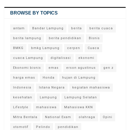
BROWSE BY TOPICS
antam
Bandar Lampung
berita
berita cuaca
berita lampung
berita pendidikan
Bisnis
BMKG
bmkg Lampung
cerpen
Cuaca
cuaca Lampung
digitalisasi
ekonomi
Ekonomi bisnis
emas
erson agustinus
gen z
harga emas
Honda
hujan di Lampung
Indonesia
Istana Negara
kegiatan mahasiswa
kesehatan
Lampung
Lampung Selatan
Lifestyle
mahasiswa
Mahasiswa KKN
Mitra Bentala
National Exam
olahraga
Opini
otomotif
Pelindo
pendidikan