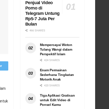
Penjual Video
Porno di
Telegram Untung
Rp5-7 Juta Per
Bulan
466 SHARES
Mempercayai Weton
Tulang Wangi dalam
Perspektif Islam
424 SHARES
er
Enam Permainan
Sederhana Tingkatan
Motorik Anak
420 SHARES
alam
Tiga Aplikasi Gratisan
untuk Edit Video di
untuk
Ponsel Kamu