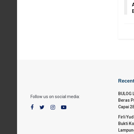
Recen
BULOG L
Follow us on social media:
Beras P
Capai 2
Firli Yu
Bukti K
Lampung