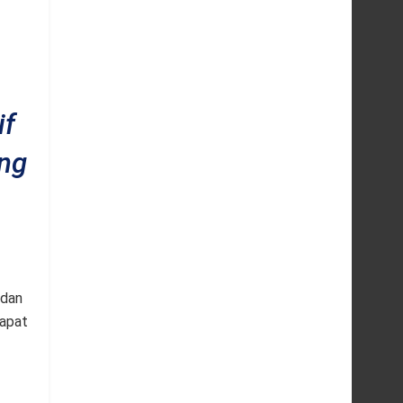
if
ng
 dan
dapat