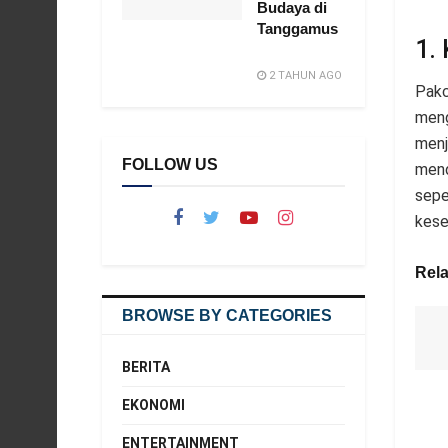
Budaya di
Tanggamus
1.
2 TAHUN AGO
Pakc
meng
menj
FOLLOW US
mend
sepe
kese
Rela
BROWSE BY CATEGORIES
BERITA
EKONOMI
ENTERTAINMENT