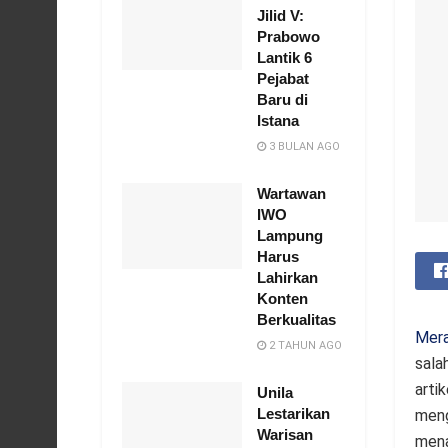
Jilid V:
Prabowo
Lantik 6
Pejabat
Baru di
Istana
3 BULAN AGO
Wartawan
IWO
Lampung
Harus
Lahirkan
Konten
Berkualitas
Mer
2 TAHUN AGO
sala
arti
Unila
Lestarikan
meng
Warisan
mena