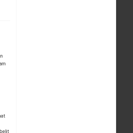
an
lam
aat
elit