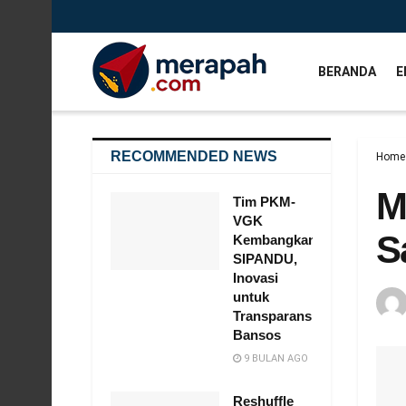
BERANDA
E
RECOMMENDED NEWS
Home
M
Tim PKM-
VGK
S
Kembangkan
SIPANDU,
Inovasi
untuk
Transparansi
Bansos
9 BULAN AGO
Reshuffle