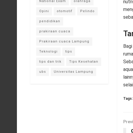
nutr
National Exam
olahraga
meng
Opini
otomotif
Pelindo
seba
pendidikan
Ta
prakiraan cuaca
Prakiraan cuaca Lampung
Bagi
Teknologi
tips
ruma
Seba
tips dan trik
Tips Kesehatan
aqua
ubs
Universitas Lampung
lain
selai
Tags:
Prev