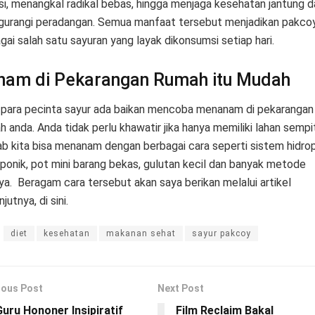
isi, menangkal radikal bebas, hingga menjaga kesehatan jantung d
urangi peradangan. Semua manfaat tersebut menjadikan pakco
gai salah satu sayuran yang layak dikonsumsi setiap hari.
nam di Pekarangan Rumah itu Mudah
 para pecinta sayur ada baikan mencoba menanam di pekarangan
h anda. Anda tidak perlu khawatir jika hanya memiliki lahan sempit
b kita bisa menanam dengan berbagai cara seperti sistem hidrop
ponik, pot mini barang bekas, gulutan kecil dan banyak metode
nya. Beragam cara tersebut akan saya berikan melalui artikel
njutnya, di sini.
diet
kesehatan
makanan sehat
sayur pakcoy
ious Post
Next Post
Guru Hononer Insipiratif
Film Reclaim Bakal