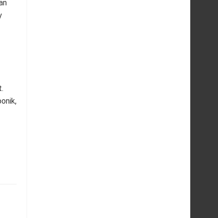
an
y
.
onik,