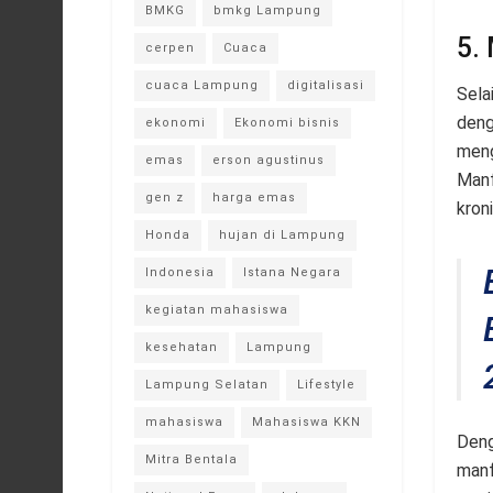
BMKG
bmkg Lampung
5. 
cerpen
Cuaca
cuaca Lampung
digitalisasi
Sela
deng
ekonomi
Ekonomi bisnis
meng
emas
erson agustinus
Manf
gen z
harga emas
kroni
Honda
hujan di Lampung
Indonesia
Istana Negara
kegiatan mahasiswa
kesehatan
Lampung
Lampung Selatan
Lifestyle
mahasiswa
Mahasiswa KKN
Deng
Mitra Bentala
manf