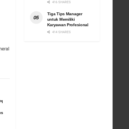
416 SHARES
Tiga Tips Manager
untuk Memiliki
Karyawan Profesional
414 SHARES
neral
PI
us