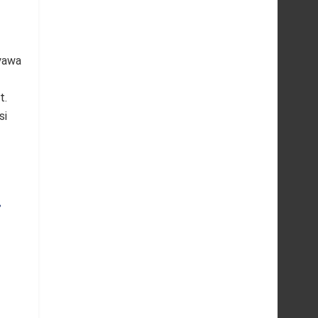
yawa
t.
si
i