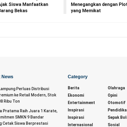
Ajak Siswa Manfaatkan
Menegangkan dengan Plo
Barang Bekas
yang Memikat
t News
Category
Berita
Olahraga
ampung Perluas Distribusi
remium ke Retail Modern, Stok
Ekonomi
Opini
88 Ribu Ton
Entertainment
Otomotif
Inspirasi
Pendidika
da Pratama Raih Juara 1 Karate,
omitmen SMKN 9 Bandar
Inspirasi
Sepak Bol
 Cetak Siswa Berprestasi
Internasional
Sosial