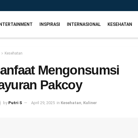
NTERTAINMENT
INSPIRASI
INTERNASIONAL
KESEHATAN
Kesehatan
anfaat Mengonsumsi
ayuran Pakcoy
by
Putri S
April 29, 2025
in
Kesehatan
,
Kuliner