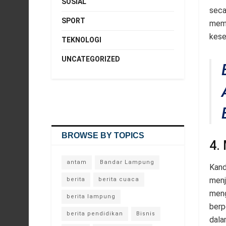
SOSIAL
seca
SPORT
memb
kese
TEKNOLOGI
UNCATEGORIZED
BROWSE BY TOPICS
4.
antam
Bandar Lampung
Kand
menj
berita
berita cuaca
meng
berita lampung
berp
berita pendidikan
Bisnis
dala