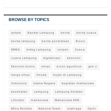
BROWSE BY TOPICS
antam
Bandar Lampung
berita
berita cuaca
berita lampung
berita pendidikan
Bisnis
BMKG
bmkg Lampung
cerpen
Cuaca
cuaca Lampung
digitalisasi
ekonomi
Ekonomi bisnis
emas
erson agustinus
gen z
harga emas
Honda
hujan di Lampung
Indonesia
Istana Negara
kegiatan mahasiswa
kesehatan
Lampung
Lampung Selatan
Lifestyle
mahasiswa
Mahasiswa KKN
Mitra Bentala
National Exam
olahraga
Opini