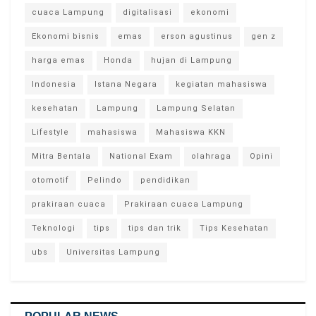
cuaca Lampung
digitalisasi
ekonomi
Ekonomi bisnis
emas
erson agustinus
gen z
harga emas
Honda
hujan di Lampung
Indonesia
Istana Negara
kegiatan mahasiswa
kesehatan
Lampung
Lampung Selatan
Lifestyle
mahasiswa
Mahasiswa KKN
Mitra Bentala
National Exam
olahraga
Opini
otomotif
Pelindo
pendidikan
prakiraan cuaca
Prakiraan cuaca Lampung
Teknologi
tips
tips dan trik
Tips Kesehatan
ubs
Universitas Lampung