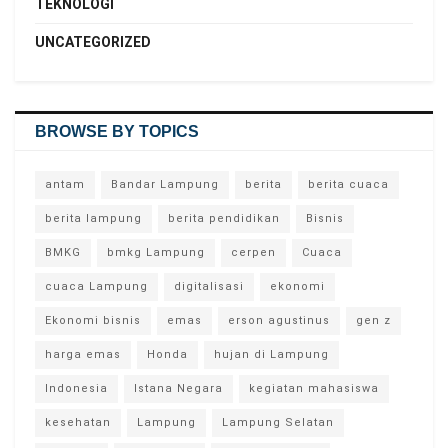
TEKNOLOGI
UNCATEGORIZED
BROWSE BY TOPICS
antam
Bandar Lampung
berita
berita cuaca
berita lampung
berita pendidikan
Bisnis
BMKG
bmkg Lampung
cerpen
Cuaca
cuaca Lampung
digitalisasi
ekonomi
Ekonomi bisnis
emas
erson agustinus
gen z
harga emas
Honda
hujan di Lampung
Indonesia
Istana Negara
kegiatan mahasiswa
kesehatan
Lampung
Lampung Selatan