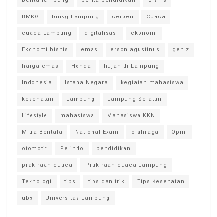
berita lampung
berita pendidikan
Bisnis
BMKG
bmkg Lampung
cerpen
Cuaca
cuaca Lampung
digitalisasi
ekonomi
Ekonomi bisnis
emas
erson agustinus
gen z
harga emas
Honda
hujan di Lampung
Indonesia
Istana Negara
kegiatan mahasiswa
kesehatan
Lampung
Lampung Selatan
Lifestyle
mahasiswa
Mahasiswa KKN
Mitra Bentala
National Exam
olahraga
Opini
otomotif
Pelindo
pendidikan
prakiraan cuaca
Prakiraan cuaca Lampung
Teknologi
tips
tips dan trik
Tips Kesehatan
ubs
Universitas Lampung