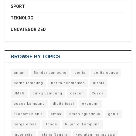
SPORT
TEKNOLOGI
UNCATEGORIZED
BROWSE BY TOPICS
antam
Bandar Lampung
berita
berita cuaca
berita lampung
berita pendidikan
Bisnis
BMKG
bmkg Lampung
cerpen
Cuaca
cuaca Lampung
digitalisasi
ekonomi
Ekonomi bisnis
emas
erson agustinus
gen z
harga emas
Honda
hujan di Lampung
Indonesia
Istana Negara
kegiatan mahasiswa