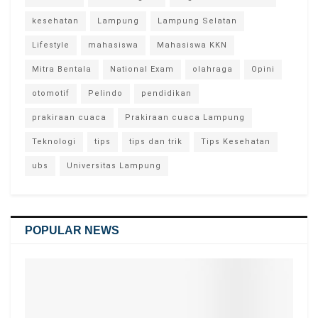
kesehatan
Lampung
Lampung Selatan
Lifestyle
mahasiswa
Mahasiswa KKN
Mitra Bentala
National Exam
olahraga
Opini
otomotif
Pelindo
pendidikan
prakiraan cuaca
Prakiraan cuaca Lampung
Teknologi
tips
tips dan trik
Tips Kesehatan
ubs
Universitas Lampung
POPULAR NEWS