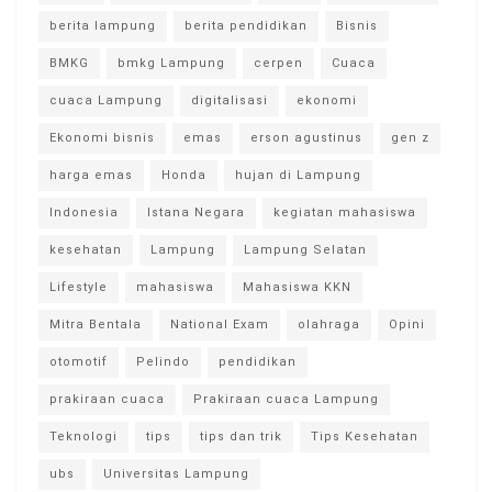
berita lampung
berita pendidikan
Bisnis
BMKG
bmkg Lampung
cerpen
Cuaca
cuaca Lampung
digitalisasi
ekonomi
Ekonomi bisnis
emas
erson agustinus
gen z
harga emas
Honda
hujan di Lampung
Indonesia
Istana Negara
kegiatan mahasiswa
kesehatan
Lampung
Lampung Selatan
Lifestyle
mahasiswa
Mahasiswa KKN
Mitra Bentala
National Exam
olahraga
Opini
otomotif
Pelindo
pendidikan
prakiraan cuaca
Prakiraan cuaca Lampung
Teknologi
tips
tips dan trik
Tips Kesehatan
ubs
Universitas Lampung