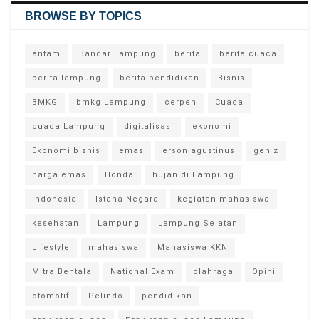
BROWSE BY TOPICS
antam
Bandar Lampung
berita
berita cuaca
berita lampung
berita pendidikan
Bisnis
BMKG
bmkg Lampung
cerpen
Cuaca
cuaca Lampung
digitalisasi
ekonomi
Ekonomi bisnis
emas
erson agustinus
gen z
harga emas
Honda
hujan di Lampung
Indonesia
Istana Negara
kegiatan mahasiswa
kesehatan
Lampung
Lampung Selatan
Lifestyle
mahasiswa
Mahasiswa KKN
Mitra Bentala
National Exam
olahraga
Opini
otomotif
Pelindo
pendidikan