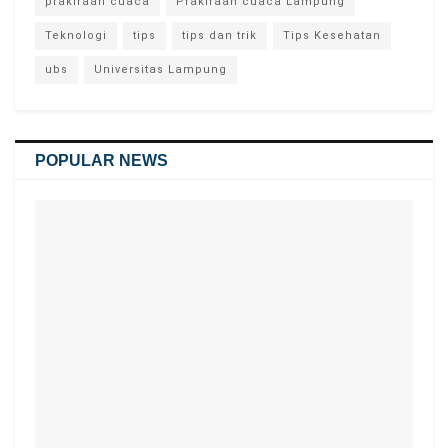
prakiraan cuaca
Prakiraan cuaca Lampung
Teknologi
tips
tips dan trik
Tips Kesehatan
ubs
Universitas Lampung
POPULAR NEWS