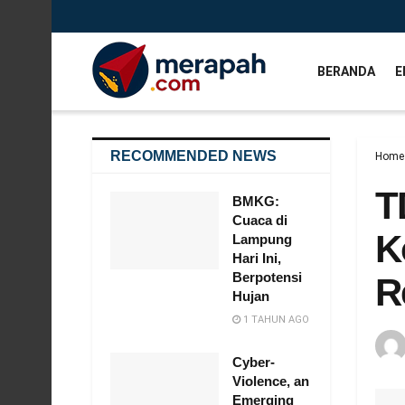
BERANDA
E
RECOMMENDED NEWS
Home
T
BMKG:
Cuaca di
K
Lampung
Hari Ini,
Berpotensi
R
Hujan
1 TAHUN AGO
Cyber-
Violence, an
Emerging