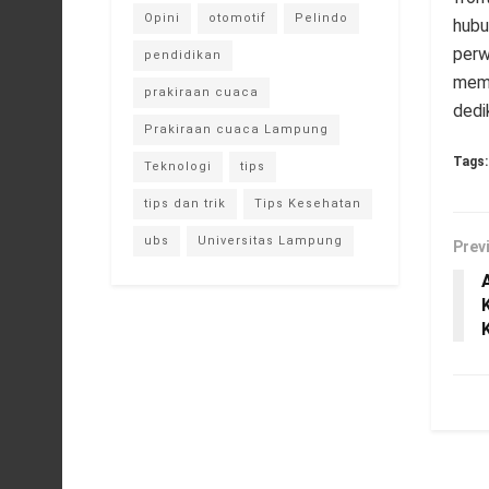
Opini
otomotif
Pelindo
hubu
perw
pendidikan
memb
prakiraan cuaca
dedi
Prakiraan cuaca Lampung
Tags:
Teknologi
tips
tips dan trik
Tips Kesehatan
ubs
Universitas Lampung
Prev
A