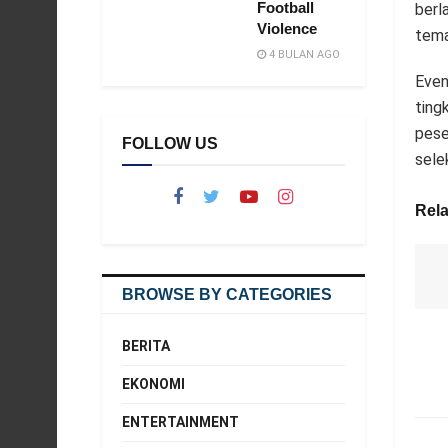
Football
berl
Violence
tema
4 BULAN AGO
Even
ting
pese
FOLLOW US
sele
Rela
BROWSE BY CATEGORIES
BERITA
EKONOMI
ENTERTAINMENT