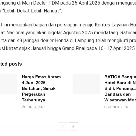
angsung di Main Dealer TDM pada 25 April 2025 dengan mengus
 “Lebih Dekat Lebih Hangat”.
t ini merupakan bagian dari persiapan menuju Kontes Layanan H
kat Nasional yang akan digelar Agustus 2025 mendatang. Ratusa
rta dari 49 jaringan dealer Honda di Lampung telah mengikuti pr
ksi ketat sejak Januari hingga Grand Final pada 16–17 April 2025.
ted posts
Harga Emas Antam
BATIQA Bangu
4 Juni 2026
Hotel Baru di N
Bertahan, Simak
Bidik Penump
Pergerakan
Bandara dan
Terbarunya
Wisatawan Mo
JUNI 4, 2026
JUNI 3, 2026