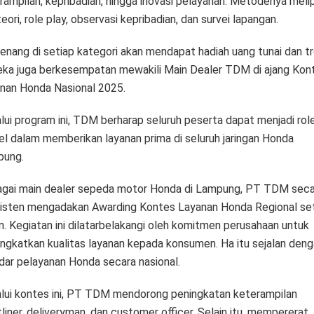
rampilan, kepribadian, hingga inovasi pelayanan. Metodenya melip
eori, role play, observasi kepribadian, dan survei lapangan.
nang di setiap kategori akan mendapat hadiah uang tunai dan tro
ka juga berkesempatan mewakili Main Dealer TDM di ajang Kon
nan Honda Nasional 2025.
lui program ini, TDM berharap seluruh peserta dapat menjadi rol
l dalam memberikan layanan prima di seluruh jaringan Honda
ung.
gai main dealer sepeda motor Honda di Lampung, PT TDM seca
isten mengadakan Awarding Kontes Layanan Honda Regional se
n. Kegiatan ini dilatarbelakangi oleh komitmen perusahaan untuk
ngkatkan kualitas layanan kepada konsumen. Ha itu sejalan deng
dar pelayanan Honda secara nasional.
lui kontes ini, PT TDM mendorong peningkatan keterampilan
tliner, deliveryman, dan customer officer. Selain itu, mempererat