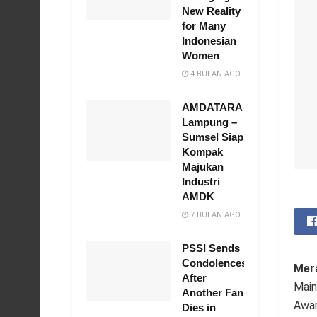
New Reality
for Many
Indonesian
Women
4 BULAN AGO
AMDATARA
Lampung –
Sumsel Siap
Kompak
Majukan
Industri
AMDK
7 BULAN AGO
PSSI Sends
Condolences
Mer
After
Main
Another Fan
Awar
Dies in