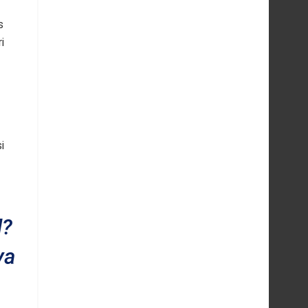
s
i
i
d?
ya