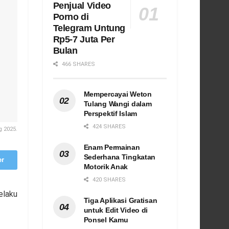
Penjual Video
Porno di
Telegram Untung
Rp5-7 Juta Per
Bulan
466 SHARES
Mempercayai Weton
Tulang Wangi dalam
Perspektif Islam
424 SHARES
 2025.
Enam Permainan
Sederhana Tingkatan
er
Motorik Anak
420 SHARES
elaku
Tiga Aplikasi Gratisan
untuk Edit Video di
Ponsel Kamu