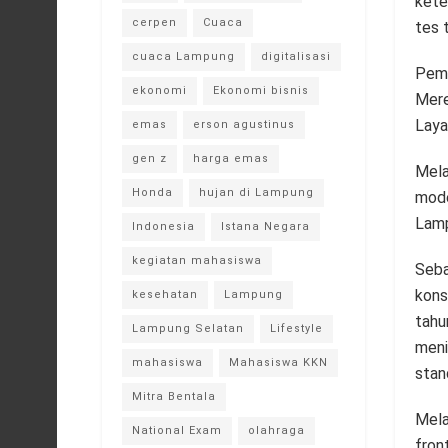
kete
cerpen
Cuaca
tes t
cuaca Lampung
digitalisasi
Peme
ekonomi
Ekonomi bisnis
Mere
Laya
emas
erson agustinus
gen z
harga emas
Mela
Honda
hujan di Lampung
mode
Lamp
Indonesia
Istana Negara
kegiatan mahasiswa
Seba
kons
kesehatan
Lampung
tahu
Lampung Selatan
Lifestyle
meni
mahasiswa
Mahasiswa KKN
stan
Mitra Bentala
Mela
National Exam
olahraga
fron