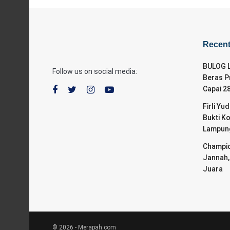
Recen
BULOG L
Follow us on social media:
Beras P
Capai 2
Firli Yu
Bukti K
Lampung
Champio
Jannah,
Juara
© 2026 - Merapah.com