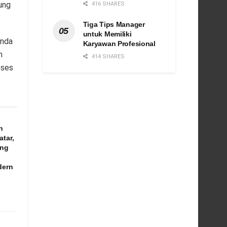
ung
416 SHARES
Tiga Tips Manager
untuk Memiliki
onda
Karyawan Profesional
n
414 SHARES
oses
n
atar,
ang
dern