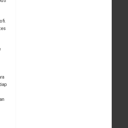
uti
fi.
tes
e
ra
tiap
an