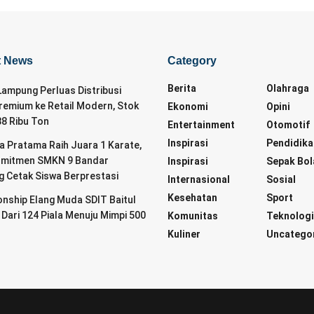
t News
Category
Berita
Olahraga
ampung Perluas Distribusi
remium ke Retail Modern, Stok
Ekonomi
Opini
88 Ribu Ton
Entertainment
Otomotif
Inspirasi
Pendidika
da Pratama Raih Juara 1 Karate,
omitmen SMKN 9 Bandar
Inspirasi
Sepak Bol
 Cetak Siswa Berprestasi
Internasional
Sosial
Kesehatan
Sport
nship Elang Muda SDIT Baitul
 Dari 124 Piala Menuju Mimpi 500
Komunitas
Teknolog
Kuliner
Uncatego