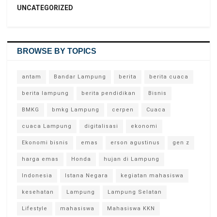
UNCATEGORIZED
BROWSE BY TOPICS
antam
Bandar Lampung
berita
berita cuaca
berita lampung
berita pendidikan
Bisnis
BMKG
bmkg Lampung
cerpen
Cuaca
cuaca Lampung
digitalisasi
ekonomi
Ekonomi bisnis
emas
erson agustinus
gen z
harga emas
Honda
hujan di Lampung
Indonesia
Istana Negara
kegiatan mahasiswa
kesehatan
Lampung
Lampung Selatan
Lifestyle
mahasiswa
Mahasiswa KKN