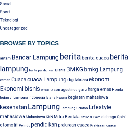
Sosial
Sport
Teknologi
Uncategorized
BROWSE BY TOPICS
berita
berita
Bandar Lampung
berita cuaca
antam
lampung
BMKG
bmkg Lampung
Bisnis
berita pendidikan
cuaca Lampung
ekonomi
Cuaca
digitalisasi
cerpen
Ekonomi bisnis
harga emas
erson agustinus
Honda
gen z
emas
kegiatan mahasiswa
Indonesia
hujan di Lampung
Istana Negara
Lampung
kesehatan
Lifestyle
Lampung Selatan
mahasiswa
Mitra Bentala
Mahasiswa KKN
olahraga
Opini
National Exam
pendidikan
prakiraan cuaca
otomotif
Prakiraan cuaca
Pelindo