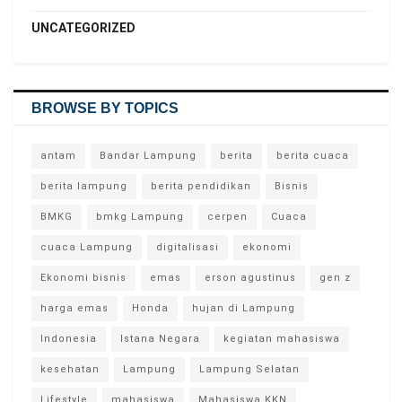
UNCATEGORIZED
BROWSE BY TOPICS
antam
Bandar Lampung
berita
berita cuaca
berita lampung
berita pendidikan
Bisnis
BMKG
bmkg Lampung
cerpen
Cuaca
cuaca Lampung
digitalisasi
ekonomi
Ekonomi bisnis
emas
erson agustinus
gen z
harga emas
Honda
hujan di Lampung
Indonesia
Istana Negara
kegiatan mahasiswa
kesehatan
Lampung
Lampung Selatan
Lifestyle
mahasiswa
Mahasiswa KKN