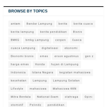
BROWSE BY TOPICS
antam
Bandar Lampung
berita
berita cuaca
berita lampung
berita pendidikan
Bisnis
BMKG
bmkg Lampung
cerpen
Cuaca
cuaca Lampung
digitalisasi
ekonomi
Ekonomi bisnis
emas
erson agustinus
gen z
harga emas
Honda
hujan di Lampung
Indonesia
Istana Negara
kegiatan mahasiswa
kesehatan
Lampung
Lampung Selatan
Lifestyle
mahasiswa
Mahasiswa KKN
Mitra Bentala
National Exam
olahraga
Opini
otomotif
Pelindo
pendidikan