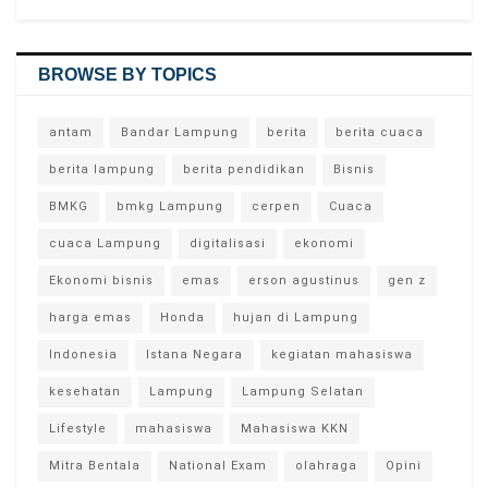
BROWSE BY TOPICS
antam
Bandar Lampung
berita
berita cuaca
berita lampung
berita pendidikan
Bisnis
BMKG
bmkg Lampung
cerpen
Cuaca
cuaca Lampung
digitalisasi
ekonomi
Ekonomi bisnis
emas
erson agustinus
gen z
harga emas
Honda
hujan di Lampung
Indonesia
Istana Negara
kegiatan mahasiswa
kesehatan
Lampung
Lampung Selatan
Lifestyle
mahasiswa
Mahasiswa KKN
Mitra Bentala
National Exam
olahraga
Opini