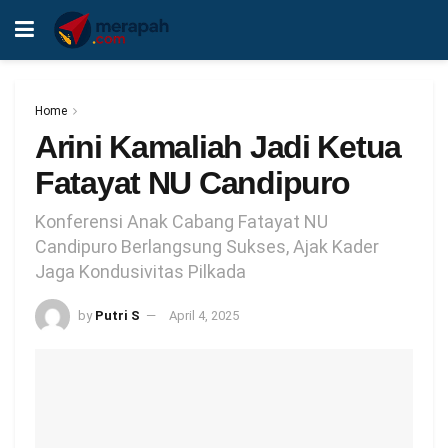
Home
Arini Kamaliah Jadi Ketua
Fatayat NU Candipuro
Konferensi Anak Cabang Fatayat NU
Candipuro Berlangsung Sukses, Ajak Kader
Jaga Kondusivitas Pilkada
by
Putri S
April 4, 2025