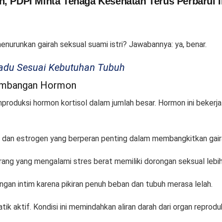
n, PDPI Minta Tenaga Kesehatan Terus Perbarui
nurunkan gairah seksual suami istri? Jawabannya: ya, benar.
Madu Sesuai Kebutuhan Tubuh
imbangan Hormon
oduksi hormon kortisol dalam jumlah besar. Hormon ini bekerja m
 dan estrogen yang berperan penting dalam membangkitkan gair
ang yang mengalami stres berat memiliki dorongan seksual lebih
gan intim karena pikiran penuh beban dan tubuh merasa lelah.
ik aktif. Kondisi ini memindahkan aliran darah dari organ reprodu