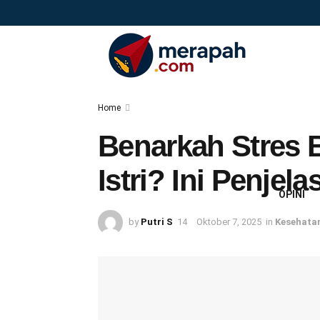
Home
Benarkah Stres 
Istri? Ini Penjela
OPINI
by
Putri S
Oktober 7, 2025
in
Kesehata