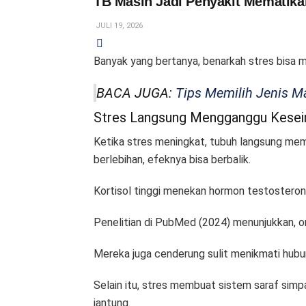
TB Masih Jadi Penyakit Mematika
JULI 19, 2026
Banyak yang bertanya, benarkah stres bisa me
BACA JUGA:
Tips Memilih Jenis 
Stres Langsung Mengganggu Kese
Ketika stres meningkat, tubuh langsung mempr
berlebihan, efeknya bisa berbalik.
Kortisol tinggi menekan hormon testosteron
Penelitian di PubMed (2024) menunjukkan, or
Mereka juga cenderung sulit menikmati hubun
Selain itu, stres membuat sistem saraf simpat
jantung.