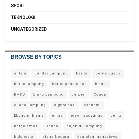
SPORT
TEKNOLOGI
UNCATEGORIZED
BROWSE BY TOPICS
antam
Bandar Lampung
berita
berita cuaca
berita lampung
berita pendidikan
Bisnis
BMKG
bmkg Lampung
cerpen
Cuaca
cuaca Lampung
digitalisasi
ekonomi
Ekonomi bisnis
emas
erson agustinus
gen z
harga emas
Honda
hujan di Lampung
Indonesia
Istana Negara
kegiatan mahasiswa