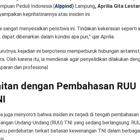
mpuan Peduli Indonesia (
Alppind
)
Lampung
, Aprilia Gita Lestar
ampaikan keprihatinannya atas insiden ini.
i sangat menyesalkan peristiwa ini. Tindakan kekerasan seperti i
 dapat dibenarkan dalam kondisi apa pun,” ujar Aprilia.
rutnya, kejadian ini berpotensi memperburuk hubungan antarinst
ra. Oleh karena itu, ia mendesak agar penyelidikan dilakukan den
sparan dan profesional.
itan dengan Pembahasan RUU
NI
lia juga menyoroti bahwa insiden ini terjadi di tengah pembahasan
angan Undang-Undang (RUU) TNI yang sedang berlangsung. RUU 
cu perdebatan terkait batasan kewenangan TNI dalam berbaga
si.