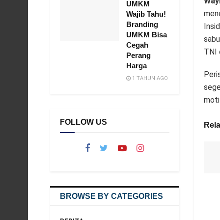
Way
UMKM
mene
Wajib Tahu!
Branding
Insi
UMKM Bisa
sabu
Cegah
TNI 
Perang
Harga
Peri
1 TAHUN AGO
sege
motif
FOLLOW US
Rela
BROWSE BY CATEGORIES