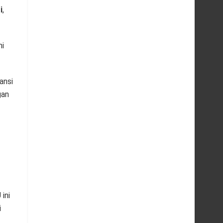
i
,
ni
ansi
gan
ini
i