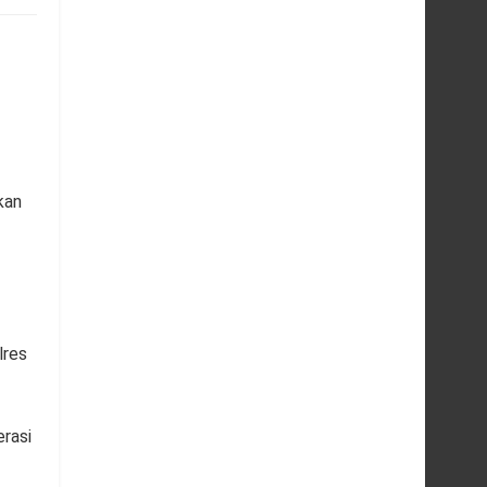
kan
lres
rasi