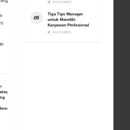
yang
416 SHARES
Tiga Tips Manager
an
untuk Memiliki
um
Karyawan Profesional
414 SHARES
an
n
atar,
ang
dern