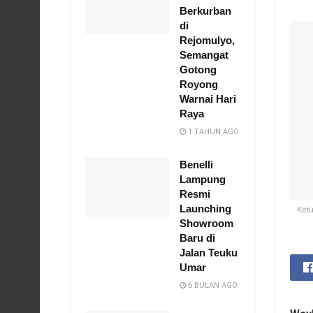
Berkurban
di
Rejomulyo,
Semangat
Gotong
Royong
Warnai Hari
Raya
1 TAHUN AGO
Benelli
Lampung
Resmi
Launching
Ketu
Showroom
Baru di
Jalan Teuku
Umar
6 BULAN AGO