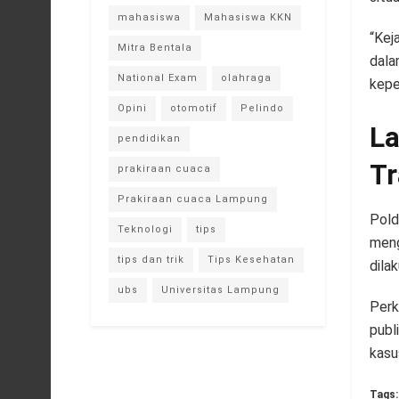
mahasiswa
Mahasiswa KKN
“Kej
Mitra Bentala
dala
National Exam
olahraga
kepe
Opini
otomotif
Pelindo
La
pendidikan
T
prakiraan cuaca
Prakiraan cuaca Lampung
Pold
Teknologi
tips
meng
tips dan trik
Tips Kesehatan
dila
ubs
Universitas Lampung
Perk
publ
kasu
Tags: