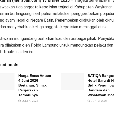
kanan (Merapah.com) 17 Maret 2025
– Tragedi penembakan 
waskan tiga anggota kepolisian terjadi di Kabupaten Waykanan.
den ini berlangsung saat polisi melakukan penggerebekan perjudi
ng ayam ilegal di Negara Batin. Penembakan dilakukan oleh okn
dan menyebabkan ketiga anggota kepolisian meninggal dunia.
stiwa ini mengundang perhatian luas dari berbagai pihak. Penyidik
ra dilakukan oleh Polda Lampung untuk mengungkap pelaku dan
 di balik insiden ini.
ted posts
Harga Emas Antam
BATIQA Bangu
4 Juni 2026
Hotel Baru di N
Bertahan, Simak
Bidik Penump
Pergerakan
Bandara dan
Terbarunya
Wisatawan Mo
JUNI 4, 2026
JUNI 3, 2026