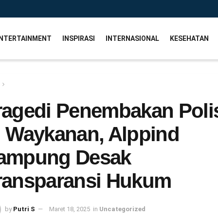
NTERTAINMENT
INSPIRASI
INTERNASIONAL
KESEHATAN
ragedi Penembakan Poli
i Waykanan, Alppind
ampung Desak
ransparansi Hukum
by
Putri S
Maret 18, 2025
in
Uncategorized