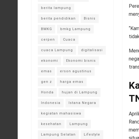
Pere
berita lampung
meny
berita pendidikan
Bisnis
“Kam
BMKG
bmkg Lampung
tidak
cerpen
Cuaca
Menu
cuaca Lampung
digitalisasi
nega
ekonomi
Ekonomi bisnis
tran
emas
erson agustinus
Ka
gen z
harga emas
Honda
hujan di Lampung
T
Indonesia
Istana Negara
Apri
kegiatan mahasiswa
Ranc
kesehatan
Lampung
memi
Lampung Selatan
Lifestyle
situa