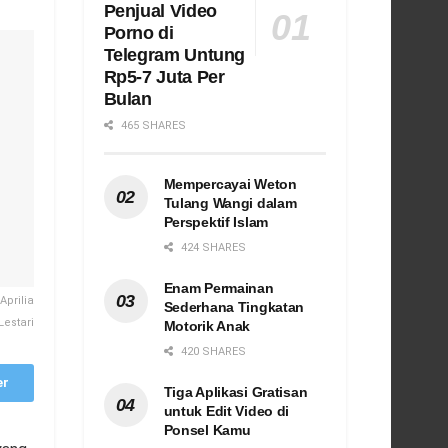
Penjual Video
Porno di
Telegram Untung
Rp5-7 Juta Per
Bulan
465 SHARES
Mempercayai Weton
Tulang Wangi dalam
Perspektif Islam
424 SHARES
Enam Permainan
prilia
Sederhana Tingkatan
Lestari
Motorik Anak
420 SHARES
er
Tiga Aplikasi Gratisan
untuk Edit Video di
Ponsel Kamu