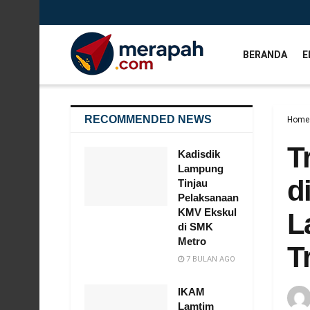
BERANDA
E
RECOMMENDED NEWS
Home
T
Kadisdik
Lampung
d
Tinjau
Pelaksanaan
KMV Ekskul
L
di SMK
Metro
T
7 BULAN AGO
IKAM
Lamtim