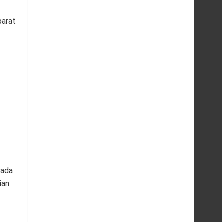
parat
pada
ian