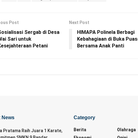
ious Post
Next Post
Sosialisasi Sergab di Desa
HIMAPA Polinela Berbagi
Wai Sari untuk
Kebahagiaan di Buka Puas
Kesejahteraan Petani
Bersama Anak Panti
t News
Category
Berita
Olahraga
da Pratama Raih Juara 1 Karate,
omitmen SMKN 9 Bandar
Ekonomi
Opini