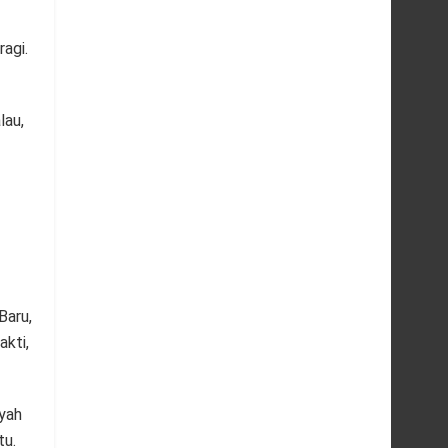
agi.
lau,
Baru,
akti,
yah
tu.