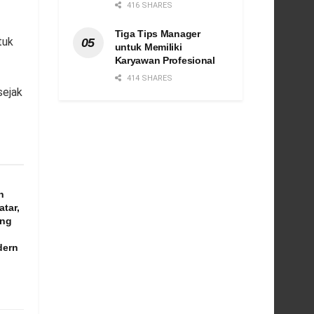
416 SHARES
Tiga Tips Manager
tuk
untuk Memiliki
Karyawan Profesional
414 SHARES
sejak
n
atar,
ang
dern