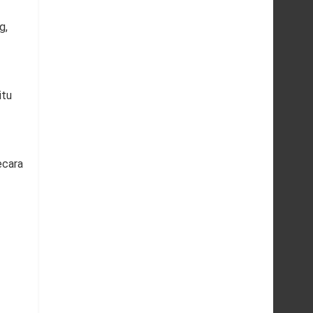
g,
itu
ecara