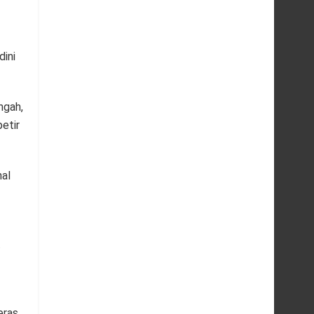
dini
ngah,
etir
nal
.
eras