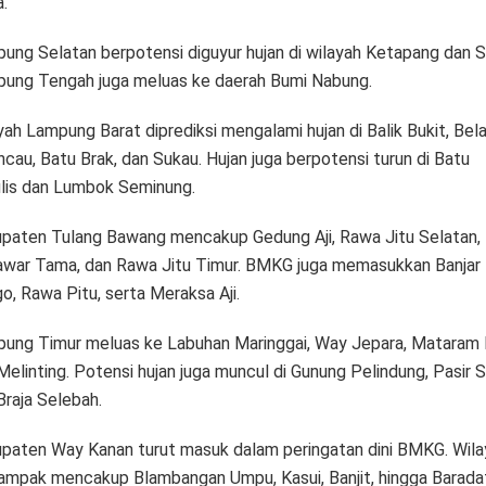
.
ung Selatan berpotensi diguyur hujan di wilayah Ketapang dan Sr
ung Tengah juga meluas ke daerah Bumi Nabung.
yah Lampung Barat diprediksi mengalami hujan di Balik Bukit, Bela
ncau, Batu Brak, dan Sukau. Hujan juga berpotensi turun di Batu
lis dan Lumbok Seminung.
paten Tulang Bawang mencakup Gedung Aji, Rawa Jitu Selatan,
war Tama, dan Rawa Jitu Timur. BMKG juga memasukkan Banjar
o, Rawa Pitu, serta Meraksa Aji.
ung Timur meluas ke Labuhan Maringgai, Way Jepara, Mataram 
Melinting. Potensi hujan juga muncul di Gunung Pelindung, Pasir S
Braja Selebah.
paten Way Kanan turut masuk dalam peringatan dini BMKG. Wila
ampak mencakup Blambangan Umpu, Kasui, Banjit, hingga Barada