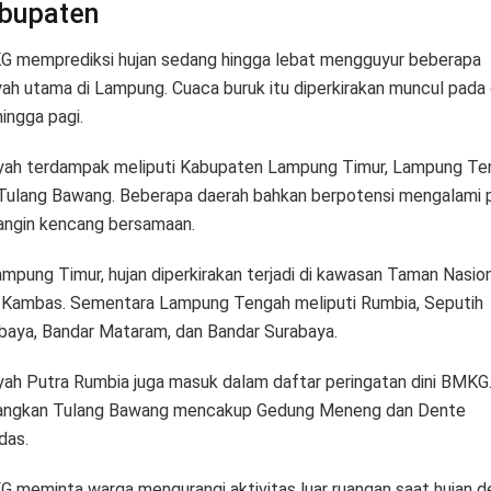
bupaten
 memprediksi hujan sedang hingga lebat mengguyur beberapa
yah utama di Lampung. Cuaca buruk itu diperkirakan muncul pada 
hingga pagi.
yah terdampak meliputi Kabupaten Lampung Timur, Lampung Te
Tulang Bawang. Beberapa daerah bahkan berpotensi mengalami p
angin kencang bersamaan.
ampung Timur, hujan diperkirakan terjadi di kawasan Taman Nasio
Kambas. Sementara Lampung Tengah meliputi Rumbia, Seputih
baya, Bandar Mataram, dan Bandar Surabaya.
yah Putra Rumbia juga masuk dalam daftar peringatan dini BMKG
ngkan Tulang Bawang mencakup Gedung Meneng dan Dente
das.
 meminta warga mengurangi aktivitas luar ruangan saat hujan d