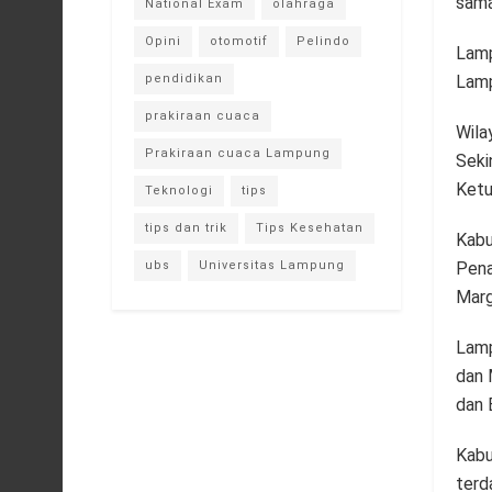
sama
National Exam
olahraga
Opini
otomotif
Pelindo
Lamp
Lamp
pendidikan
prakiraan cuaca
Wila
Prakiraan cuaca Lampung
Seki
Ketu
Teknologi
tips
tips dan trik
Tips Kesehatan
Kabu
Pena
ubs
Universitas Lampung
Marg
Lamp
dan 
dan 
Kabu
terd