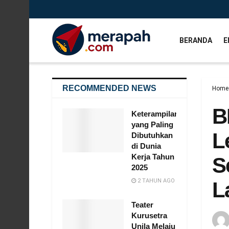
BERANDA
E
RECOMMENDED NEWS
Home
B
Keterampilan
yang Paling
L
Dibutuhkan
di Dunia
Kerja Tahun
S
2025
2 TAHUN AGO
L
Teater
Kurusetra
Unila Melaju