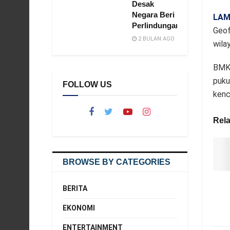
Desak
Negara Beri
LAM
Perlindungan
Geof
2 BULAN AGO
wila
BMKG
puku
FOLLOW US
kenc
Rela
BROWSE BY CATEGORIES
BERITA
EKONOMI
ENTERTAINMENT