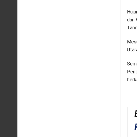
Huja
dan 
Tang
Mesu
Utar
Seme
Peng
berk