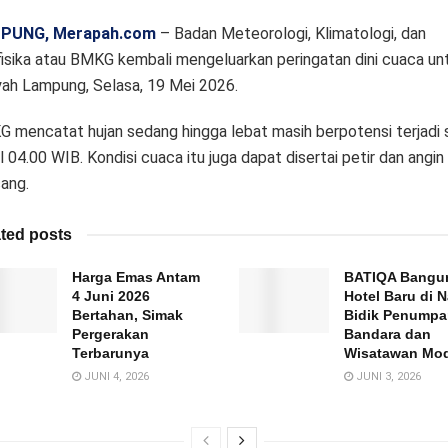
PUNG, Merapah.com
– Badan Meteorologi, Klimatologi, dan
isika atau BMKG kembali mengeluarkan peringatan dini cuaca un
yah Lampung, Selasa, 19 Mei 2026.
 mencatat hujan sedang hingga lebat masih berpotensi terjadi 
l 04.00 WIB. Kondisi cuaca itu juga dapat disertai petir dan angin
ang.
ted posts
Harga Emas Antam
BATIQA Bangu
4 Juni 2026
Hotel Baru di N
Bertahan, Simak
Bidik Penump
Pergerakan
Bandara dan
Terbarunya
Wisatawan Mo
JUNI 4, 2026
JUNI 3, 2026