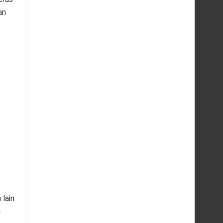
an
n
lain
g