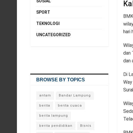
SOSIAL
Ka
SPORT
BMKG
TEKNOLOGI
wila
hari 
UNCATEGORIZED
Wila
dan 
dan 
Di L
BROWSE BY TOPICS
Way 
Sura
antam
Bandar Lampung
Wila
berita
berita cuaca
Seda
berita lampung
Tela
berita pendidikan
Bisnis
BMKG