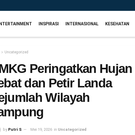
NTERTAINMENT
INSPIRASI
INTERNASIONAL
KESEHATAN
Uncategorized
MKG Peringatkan Hujan
ebat dan Petir Landa
ejumlah Wilayah
ampung
by
Putri S
Mei 19, 2026
in
Uncategorized