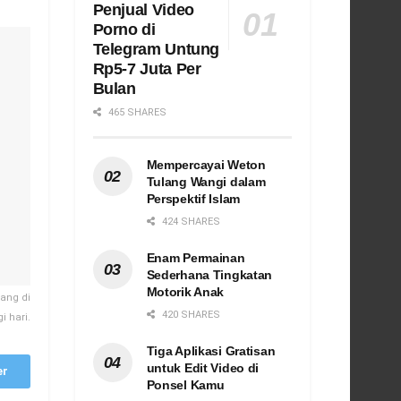
Penjual Video
Porno di
Telegram Untung
Rp5-7 Juta Per
Bulan
465 SHARES
Mempercayai Weton
Tulang Wangi dalam
Perspektif Islam
424 SHARES
Enam Permainan
Sederhana Tingkatan
Motorik Anak
ang di
420 SHARES
 hari.
Tiga Aplikasi Gratisan
untuk Edit Video di
er
Ponsel Kamu