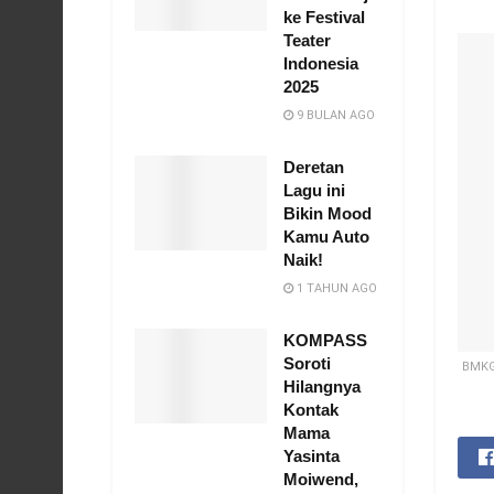
ke Festival
Teater
Indonesia
2025
9 BULAN AGO
Deretan
Lagu ini
Bikin Mood
Kamu Auto
Naik!
1 TAHUN AGO
KOMPASS
Soroti
BMKG 
Hilangnya
Kontak
Mama
Yasinta
Moiwend,