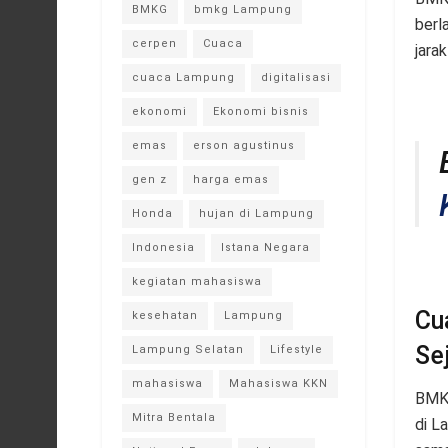
BMKG
bmkg Lampung
berl
cerpen
Cuaca
jara
cuaca Lampung
digitalisasi
ekonomi
Ekonomi bisnis
emas
erson agustinus
gen z
harga emas
Honda
hujan di Lampung
Indonesia
Istana Negara
kegiatan mahasiswa
Cu
kesehatan
Lampung
Se
Lampung Selatan
Lifestyle
mahasiswa
Mahasiswa KKN
BMKG
Mitra Bentala
di L